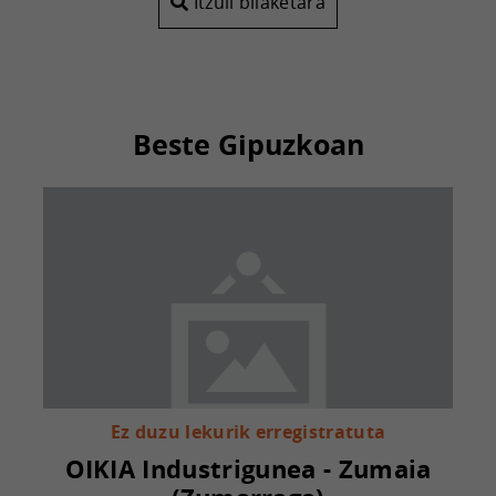
Itzuli bilaketara
Beste Gipuzkoan
Ez duzu lekurik erregistratuta
OIKIA Industrigunea - Zumaia