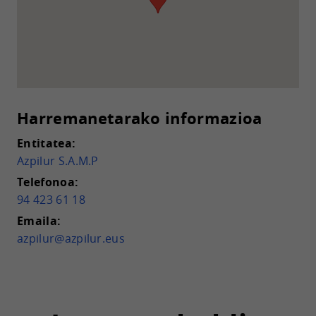
Harremanetarako informazioa
Entitatea:
Azpilur S.A.M.P
Telefonoa:
94 423 61 18
Emaila:
azpilur@azpilur.eus