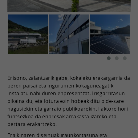
Erisono, zalantzarik gabe, kokaleku erakargarria da
beren paisai eta ingurumen kokaguneagatik
instalatu nahi duten enpresentzat. Irisgarritasun
bikaina du, eta lotura ezin hobeak ditu bide-sare
nagusiekin eta garraio publikoarekin. Faktore hori
funtsezkoa da enpresak arrakasta izateko eta
bertara erakartzeko.
Eraikinaren diseinuak iraunkortasuna eta