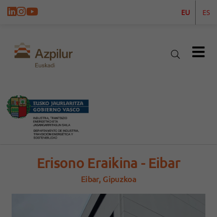
EU
ES
Erisono Eraikina - Eibar
Eibar, Gipuzkoa