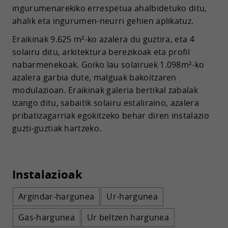
ingurumenarekiko errespetua ahalbidetuko ditu,
ahalik eta ingurumen-neurri gehien aplikatuz.
Eraikinak 9.625 m²-ko azalera du guztira, eta 4
solairu ditu, arkitektura berezikoak eta profil
nabarmenekoak. Goiko lau solairuek 1.098m²-ko
azalera garbia dute, malguak bakoitzaren
modulazioan. Eraikinak galeria bertikal zabalak
izango ditu, sabaitik solairu estaliraino, azalera
pribatizagarriak egokitzeko behar diren instalazio
guzti-guztiak hartzeko.
Instalazioak
Argindar-hargunea
Ur-hargunea
Gas-hargunea
Ur beltzen hargunea