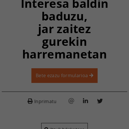
Interesa baldin
baduzu,
jar zaitez
gurekin
harremanetan
Bete ezazu formularioa
Inprimatu