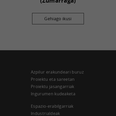
(Zumarraga)
Gehiago ikusi
Azpilur erakundeari buruz
Proiektu eta sareetan
Proiektu jasangarriak
Ingurumen kudeaketa
Espazio-erabilgarriak
Industrialdeak