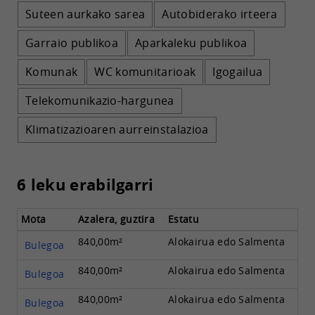
Suteen aurkako sarea
Autobiderako irteera
Garraio publikoa
Aparkaleku publikoa
Komunak
WC komunitarioak
Igogailua
Telekomunikazio-hargunea
Klimatizazioaren aurreinstalazioa
6 leku erabilgarri
Mota
Azalera, guztira
Estatu
840,00m²
Alokairua edo Salmenta
Bulegoa
840,00m²
Alokairua edo Salmenta
Bulegoa
840,00m²
Alokairua edo Salmenta
Bulegoa