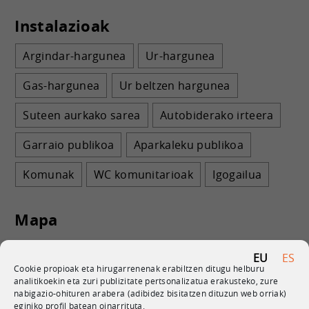
Instalazioak
Argindar-hargunea
Ur-hargunea
Gas-hargunea
Ur beltzen hargunea
Suteen aurkako sarea
Autobiderako irteera
Garraio publikoa
Aparkaleku publikoa
Komunak
WC komunitarioak
Igogailua
Mapa
EU
ES
Cookie propioak eta hirugarrenenak erabiltzen ditugu helburu
analitikoekin eta zuri publizitate pertsonalizatua erakusteko, zure
nabigazio-ohituren arabera (adibidez bisitatzen dituzun web orriak)
eginiko profil batean oinarrituta.