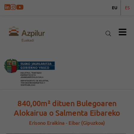
EU
ES
840,00m² dituen Bulegoaren
Alokairua o Salmenta Eibareko
Erisono Eraikina - Eibar (Gipuzkoa)