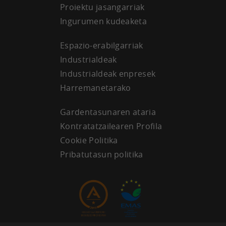
Proiektu jasangarriak
Ingurumen kudeaketa
Espazio-erabilgarriak
Industrialdeak
Industrialdeak enpresek
Harremanetarako
Gardentasunaren ataria
Kontratatzailearen Profila
Cookie Politika
Pribatutasun politika