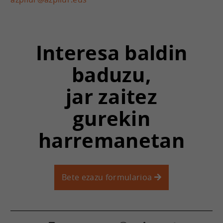
Interesa baldin
baduzu,
jar zaitez
gurekin
harremanetan
Bete ezazu formularioa