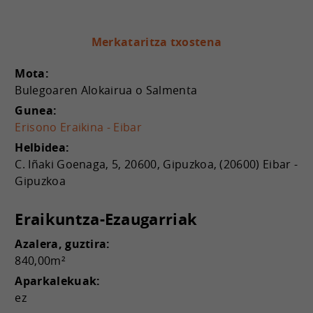
Merkataritza txostena
Mota:
Bulegoaren Alokairua o Salmenta
Gunea:
Erisono Eraikina - Eibar
Helbidea:
C. Iñaki Goenaga, 5, 20600, Gipuzkoa, (20600) Eibar -
Gipuzkoa
Eraikuntza-Ezaugarriak
Azalera, guztira:
840,00m²
Aparkalekuak:
ez