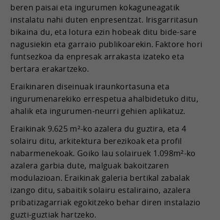
beren paisai eta ingurumen kokaguneagatik
instalatu nahi duten enpresentzat. Irisgarritasun
bikaina du, eta lotura ezin hobeak ditu bide-sare
nagusiekin eta garraio publikoarekin. Faktore hori
funtsezkoa da enpresak arrakasta izateko eta
bertara erakartzeko.
Eraikinaren diseinuak iraunkortasuna eta
ingurumenarekiko errespetua ahalbidetuko ditu,
ahalik eta ingurumen-neurri gehien aplikatuz.
Eraikinak 9.625 m²-ko azalera du guztira, eta 4
solairu ditu, arkitektura berezikoak eta profil
nabarmenekoak. Goiko lau solairuek 1.098m²-ko
azalera garbia dute, malguak bakoitzaren
modulazioan. Eraikinak galeria bertikal zabalak
izango ditu, sabaitik solairu estaliraino, azalera
pribatizagarriak egokitzeko behar diren instalazio
guzti-guztiak hartzeko.