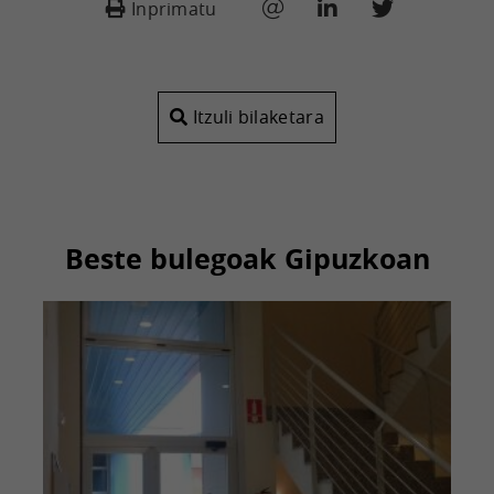
Inprimatu
Itzuli bilaketara
Beste bulegoak Gipuzkoan