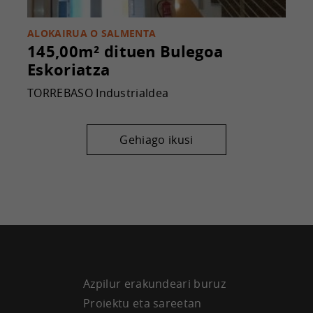
ALOKAIRUA O SALMENTA
145,00m² dituen Bulegoa
Eskoriatza
TORREBASO Industrialdea
Gehiago ikusi
Azpilur erakundeari buruz
Proiektu eta sareetan