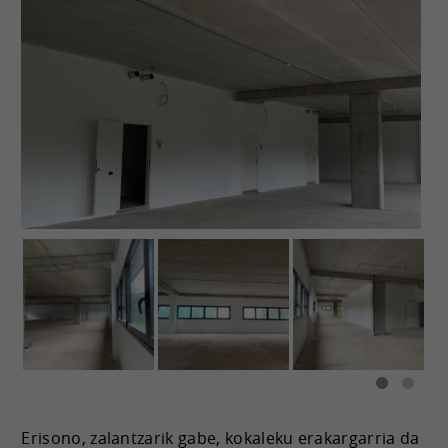
Erisono, zalantzarik gabe, kokaleku erakargarria da