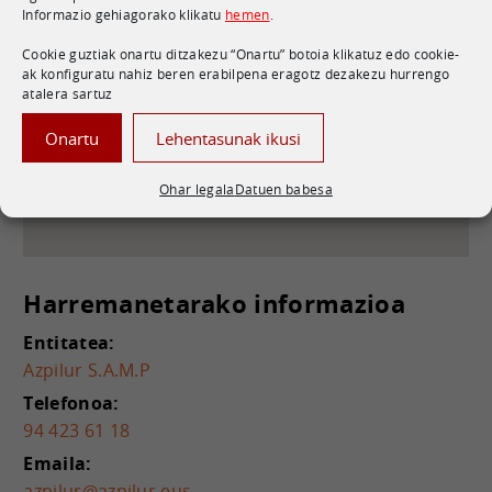
Informazio gehiagorako klikatu
hemen
.
C. Iñaki Goenaga, 5, 20600, Gipuzkoa,
(20600) Eibar - Gipuzkoa
Cookie guztiak onartu ditzakezu “Onartu” botoia klikatuz edo cookie-
Mapa ikusi Googlen
ak konfiguratu nahiz beren erabilpena eragotz dezakezu hurrengo
atalera sartuz
Onartu
Lehentasunak ikusi
Ohar legala
Datuen babesa
Harremanetarako informazioa
Entitatea:
Azpilur S.A.M.P
Telefonoa:
94 423 61 18
Emaila:
azpilur@azpilur.eus