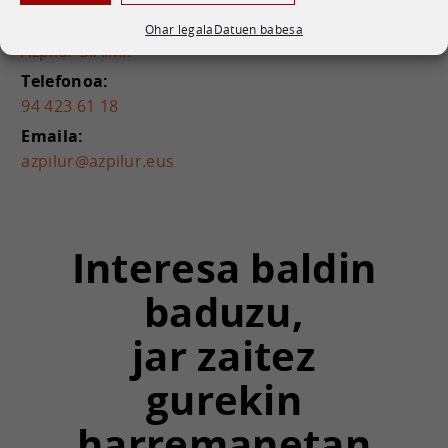
Entitatea:
Ohar legala
Datuen babesa
Azpilur S.A.M.P
Telefonoa:
94 423 61 18
Emaila:
azpilur@azpilur.eus
Interesa baldin
baduzu,
jar zaitez
gurekin
harremanetan