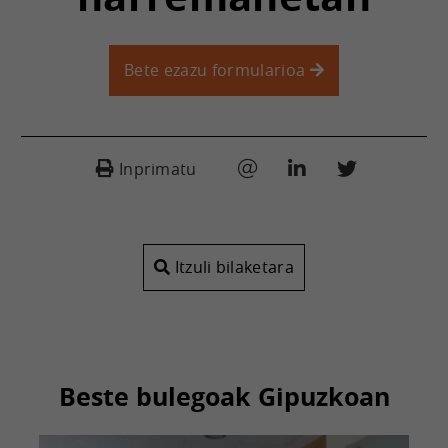
Bete ezazu formularioa
Inprimatu
Itzuli bilaketara
Beste bulegoak Gipuzkoan