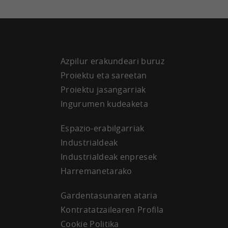
Azpilur erakundeari buruz
Proiektu eta sareetan
Proiektu jasangarriak
Ingurumen kudeaketa
Espazio-erabilgarriak
Industrialdeak
Industrialdeak enpresek
Harremanetarako
Gardentasunaren ataria
Kontratatzailearen Profila
Cookie Politika