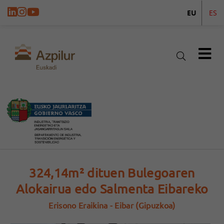
EU
ES
324,14m² dituen Bulegoaren
Alokairua edo Salmenta Eibareko
Erisono Eraikina - Eibar (Gipuzkoa)