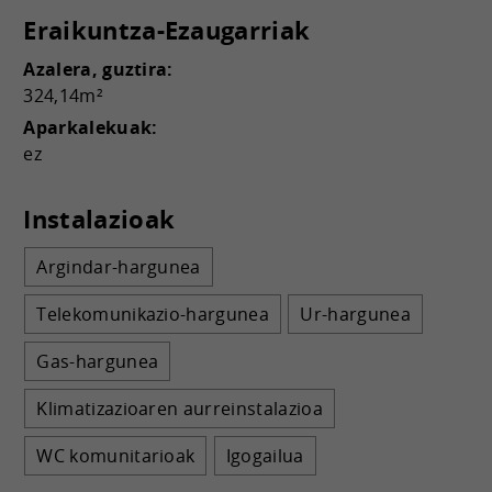
Eraikuntza-Ezaugarriak
Azalera, guztira:
324,14m²
Aparkalekuak:
ez
Instalazioak
Argindar-hargunea
Telekomunikazio-hargunea
Ur-hargunea
Gas-hargunea
Klimatizazioaren aurreinstalazioa
WC komunitarioak
Igogailua