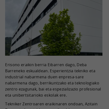
Erisono eraikin berria Eibarren dago, Deba
Barreneko eskualdean. Esperientzia tekniko eta
industrial nabarmena duen enpresa-sare
nabarmena dago, berrikuntzako eta teknologiako
zentro ezagunak, bai eta espezializazio profesional
eta unibertsitarioko eskolak ere.
Tekniker Zentroaren eraikinaren ondoan, Azitain