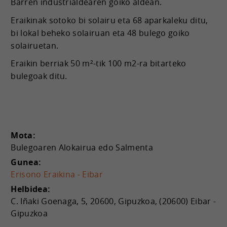
Barren industrialdearen goiko aldean.
Eraikinak sotoko bi solairu eta 68 aparkaleku ditu,
bi lokal beheko solairuan eta 48 bulego goiko
solairuetan.
Eraikin berriak 50 m²-tik 100 m2-ra bitarteko
bulegoak ditu.
Mota:
Bulegoaren Alokairua edo Salmenta
Gunea:
Erisono Eraikina - Eibar
Helbidea:
C. Iñaki Goenaga, 5, 20600, Gipuzkoa, (20600) Eibar -
Gipuzkoa