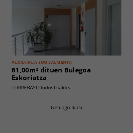
ALOKAIRUA EDO SALMENTA
61,00m² dituen Bulegoa
Eskoriatza
TORREBASO Industrialdea
Gehiago ikusi