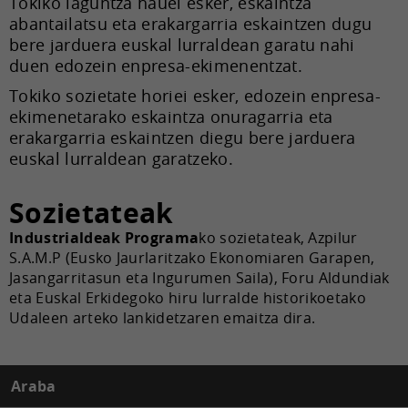
Tokiko laguntza hauei esker, eskaintza
abantailatsu eta erakargarria eskaintzen dugu
bere jarduera euskal lurraldean garatu nahi
duen edozein enpresa-ekimenentzat.
Tokiko sozietate horiei esker, edozein enpresa-
ekimenetarako eskaintza onuragarria eta
erakargarria eskaintzen diegu bere jarduera
euskal lurraldean garatzeko.
Sozietateak
Industrialdeak Programa
ko sozietateak, Azpilur
S.A.M.P (Eusko Jaurlaritzako Ekonomiaren Garapen,
Jasangarritasun eta Ingurumen Saila), Foru Aldundiak
eta Euskal Erkidegoko hiru lurralde historikoetako
Udaleen arteko lankidetzaren emaitza dira.
Araba