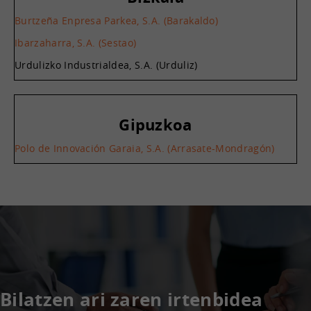
Burtzeña Enpresa Parkea, S.A. (Barakaldo)
Ibarzaharra, S.A. (Sestao)
Urdulizko Industrialdea, S.A. (Urduliz)
Gipuzkoa
Polo de Innovación Garaia, S.A. (Arrasate-Mondragón)
Bilatzen ari zaren irtenbidea