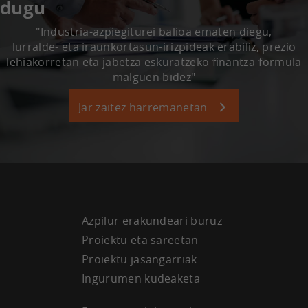
dugu
"Industria-azpiegiturei balioa ematen diegu,
lurralde- eta iraunkortasun-irizpideak erabiliz, prezio
lehiakorretan eta jabetza eskuratzeko finantza-formula
malguen bidez"
Jar zaitez harremanetan
Azpilur erakundeari buruz
Proiektu eta sareetan
Proiektu jasangarriak
Ingurumen kudeaketa