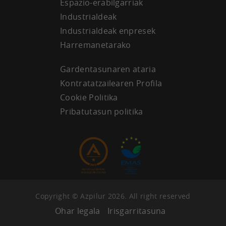
Espazio-erabilgarriak
Industrialdeak
Industrialdeak enpresek
Harremanetarako
Gardentasunaren ataria
Kontratatzailearen Profila
Cookie Politika
Pribatutasun politika
Copyright © Azpilur 2026. All right reserved
Ohar legala
Irisgarritasuna