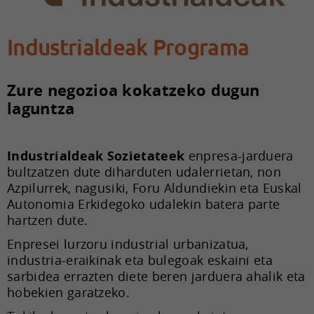
Industrialdeak Programa
Zure negozioa kokatzeko dugun
laguntza
Industrialdeak Sozietateek
enpresa-jarduera
bultzatzen dute diharduten udalerrietan, non
Azpilurrek, nagusiki, Foru Aldundiekin eta Euskal
Autonomia Erkidegoko udalekin batera parte
hartzen dute.
Enpresei lurzoru industrial urbanizatua,
industria-eraikinak eta bulegoak eskaini eta
sarbidea errazten diete beren jarduera ahalik eta
hobekien garatzeko.