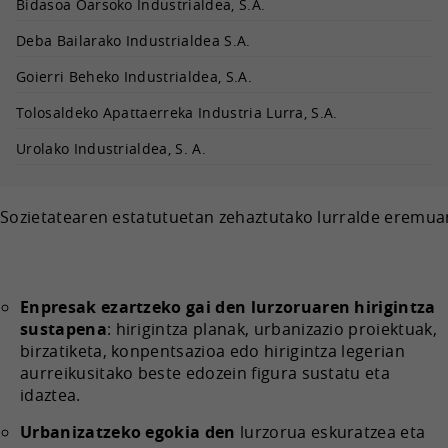
Bidasoa Oarsoko Industrialdea, S.A.
Deba Bailarako Industrialdea S.A.
Goierri Beheko Industrialdea, S.A.
Tolosaldeko Apattaerreka Industria Lurra, S.A.
Urolako Industrialdea, S. A.
Sozietatearen estatutuetan zehaztutako lurralde eremua
Enpresak ezartzeko gai den lurzoruaren hirigintza
sustapena
: hirigintza planak, urbanizazio proiektuak,
birzatiketa, konpentsazioa edo hirigintza legerian
aurreikusitako beste edozein figura sustatu eta
idaztea.
Urbanizatzeko egokia den
lurzorua eskuratzea eta