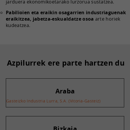
jarduera ekonomikoetarako lurzorua sustatzea.
Pabilioien eta eraikin osagarrien industriaguenak
eraikitzea, jabetza-eskualdatze osoa
arte horiek
kudeatzea.
Azpilurrek ere parte hartzen du
Araba
Gasteizko Industria Lurra, S.A. (Vitoria-Gasteiz)
Bizkaia