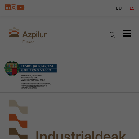
EU
ES