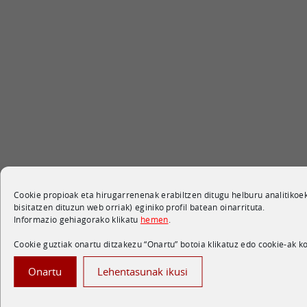
Cookie propioak eta hirugarrenenak erabiltzen ditugu helburu analitikoek
bisitatzen dituzun web orriak) eginiko profil batean oinarrituta.
Informazio gehiagorako klikatu
hemen
.
Cookie guztiak onartu ditzakezu “Onartu” botoia klikatuz edo cookie-ak 
Onartu
Lehentasunak ikusi