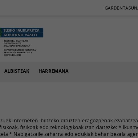
GARDENTASUN
ALBISTEAK
HARREMANA
tzuek Interneten ibiltzeko dituzten eragozpenak ezabatzea
 fisikoak, fisikoak edo teknologikoak izan daitezke: * Ik
ela * Nabigatzaile zaharra edo edukiak behar bezala agert