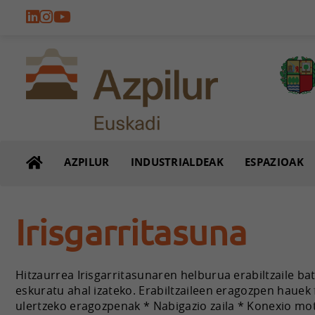
AZPILUR
INDUSTRIALDEAK
ESPAZIOAK
Irisgarritasuna
Hitzaurrea Irisgarritasunaren helburua erabiltzaile ba
eskuratu ahal izateko. Erabiltzaileen eragozpen hauek
ulertzeko eragozpenak * Nabigazio zaila * Konexio mot