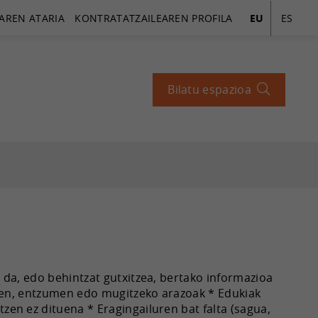
AREN ATARIA
KONTRATATZAILEAREN PROFILA
EU
ES
Bilatu espazioa
 da, edo behintzat gutxitzea, bertako informazioa
usmen, entzumen edo mugitzeko arazoak * Edukiak
zen ez dituena * Eragingailuren bat falta (sagua,