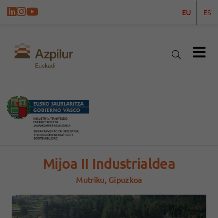
EU
ES
Mijoa II Industrialdea
Mutriku, Gipuzkoa