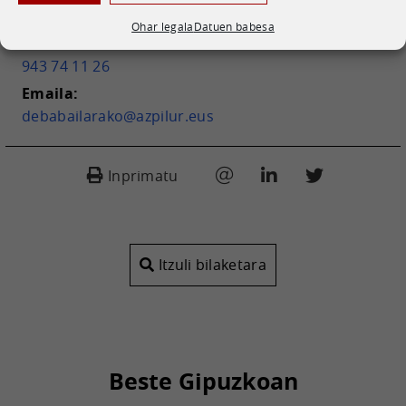
Deba Bailarako Industrialdea S.A.
Ohar legala
Datuen babesa
Telefonoa:
943 74 11 26
Emaila:
debabailarako@azpilur.eus
Inprimatu
Itzuli bilaketara
Beste Gipuzkoan