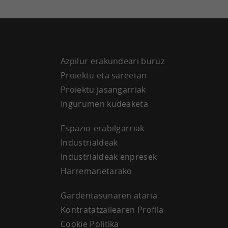
Azpilur erakundeari buruz
Proiektu eta sareetan
Proiektu jasangarriak
Ingurumen kudeaketa
Espazio-erabilgarriak
Industrialdeak
Industrialdeak enpresek
Harremanetarako
Gardentasunaren ataria
Kontratatzailearen Profila
Cookie Politika