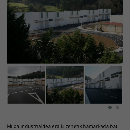
Mijoa industrialdea eraiki zenetik hamarkada bat