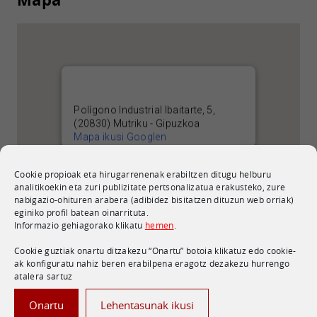
Polígono Industrial Ibaitarte, 5,
(20830) Mutriku - Gipuzkoa
Mapa ikusi Googlen
Cookie propioak eta hirugarrenenak erabiltzen ditugu helburu
analitikoekin eta zuri publizitate pertsonalizatua erakusteko, zure
nabigazio-ohituren arabera (adibidez bisitatzen dituzun web orriak)
eginiko profil batean oinarrituta.
Informazio gehiagorako klikatu
hemen
.
Cookie guztiak onartu ditzakezu “Onartu” botoia klikatuz edo cookie-
ak konfiguratu nahiz beren erabilpena eragotz dezakezu hurrengo
atalera sartuz
Harremanetarako informazioa
Onartu
Lehentasunak ikusi
Entitatea: