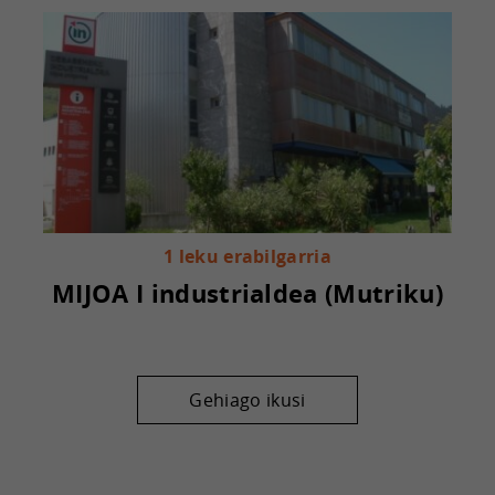
1 leku erabilgarria
MIJOA I industrialdea (Mutriku)
Gehiago ikusi