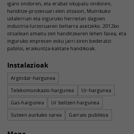
igaro ondoren, eta erabat okupatu ondoren,
handitze-prozesuari ekin zitzaion, Mutrikuko
udalerrian eta inguruko herrietan dagoen
industria-lurzoruaren beharra asetzeko. 2012ko
otsailean amaitu zen handitzearen lehen fasea, eta
inguruko enpresen esku jarri ziren bederatzi
pabiloi, eraikuntza-kalitate handikoak.
Instalazioak
Argindar-hargunea
Telekomunikazio-hargunea
Ur-hargunea
Gas-hargunea
Ur beltzen hargunea
Suteen aurkako sarea
Garraio publikoa
Mapa