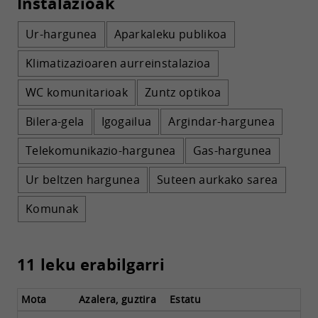
Instalazioak
Ur-hargunea
Aparkaleku publikoa
Klimatizazioaren aurreinstalazioa
WC komunitarioak
Zuntz optikoa
Bilera-gela
Igogailua
Argindar-hargunea
Telekomunikazio-hargunea
Gas-hargunea
Ur beltzen hargunea
Suteen aurkako sarea
Komunak
11 leku erabilgarri
Mota
Azalera, guztira
Estatu