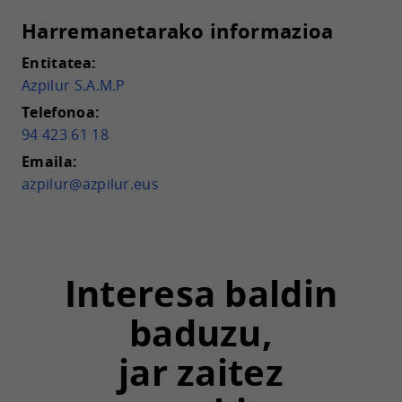
Harremanetarako informazioa
Entitatea:
Azpilur S.A.M.P
Telefonoa:
94 423 61 18
Emaila:
azpilur@azpilur.eus
Interesa baldin
baduzu,
jar zaitez