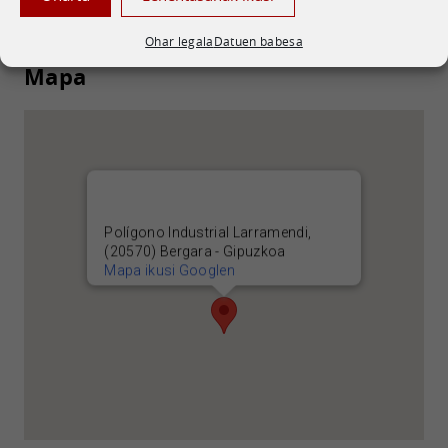
Ohar legala
Datuen babesa
Mapa
Polígono Industrial Larramendi,
(20570) Bergara - Gipuzkoa
Mapa ikusi Googlen