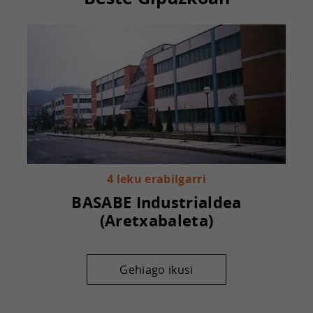
4 leku erabilgarri
BASABE Industrialdea
(Aretxabaleta)
Gehiago ikusi