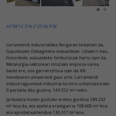
43°08’12.3″N 2°25’58.9″W
Larramendi industrialdea Bergaran kokatzen da,
Gipuzkoako Debagoiena eskualdean. Udalerri hau,
historikoki, eskualdeko hiriburutzat hartu izan da.
Metalurgia-sektoreari lotutako enpresa-sarea,
batez ere, oso garrantzitsua izan da XIX.
mendearen amaieratik gaur arte. Larramendi
industriaguuneak industria-lurzoru urbanizatutako
9 partzela ditu guztira, 149.352 m²-rekin.
Jarduketa honen guztizko eremu gordina 289.232
m²-koa da, eta azalera eraikigarria 108.600 m²-koa
eta aprobetxamendua 130.317 m²-koa.