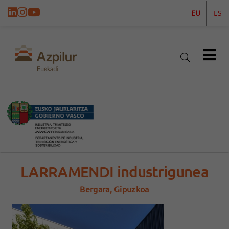
EU
ES
LARRAMENDI industrigunea
Bergara, Gipuzkoa