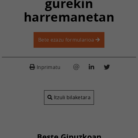
gurekin
harremanetan
Bete ezazu formularioa
Inprimatu
Itzuli bilaketara
Beste Gipuzkoan