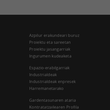
Azpilur erakundeari buruz
Proiektu eta sareetan
Proiektu jasangarriak
Ingurumen kudeaketa
Espazio-erabilgarriak
Industrialdeak
Industrialdeak enpresek
Harremanetarako
Gardentasunaren ataria
Kontratatzailearen Profila