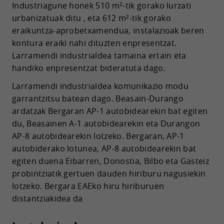
Industriagune honek 510 m²-tik gorako lurzati
urbanizatuak ditu , eta 612 m²-tik gorako
eraikuntza-aprobetxamendua, instalazioak beren
kontura eraiki nahi dituzten enpresentzat.
Larramendi industrialdea tamaina ertain eta
handiko enpresentzat bideratuta dago.
Larramendi industrialdea komunikazio modu
garrantzitsu batean dago. Beasain-Durango
ardatzak Bergaran AP-1 autobidearekin bat egiten
du, Beasainen A-1 autobidearekin eta Durangon
AP-8 autobidearekin lotzeko. Bergaran, AP-1
autobiderako lotunea, AP-8 autobidearekin bat
egiten duena Eibarren, Donostia, Bilbo eta Gasteiz
probintziatik gertuen dauden hiriburu nagusiekin
lotzeko. Bergara EAEko hiru hiriburuen
distantziakidea da