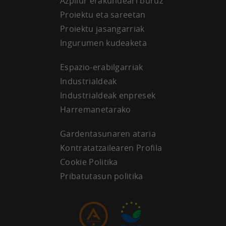
Azpilur erakundeari buruz
Proiektu eta sareetan
Proiektu jasangarriak
Ingurumen kudeaketa
Espazio-erabilgarriak
Industrialdeak
Industrialdeak enpresek
Harremanetarako
Gardentasunaren ataria
Kontratatzailearen Profila
Cookie Politika
Pribatutasun politika