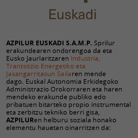
AZPILUR EUSKADI S.A.M.P.
Sprilur
erakundearen ondorengoa da eta
Eusko Jaurlaritzaren
Industria,
Trantsitzio Energetiko eta
Jasangarritasun Saila
ren mende
dago. Euskal Autonomia Erkidegoko
Administrazio Orokorraren eta haren
mendeko erakunde publiko edo
pribatuen bitarteko propio instrumental
eta zerbitzu tekniko berri gisa,
AZPILUR
en helburu soziala honako
elementu hauetan oinarritzen da: