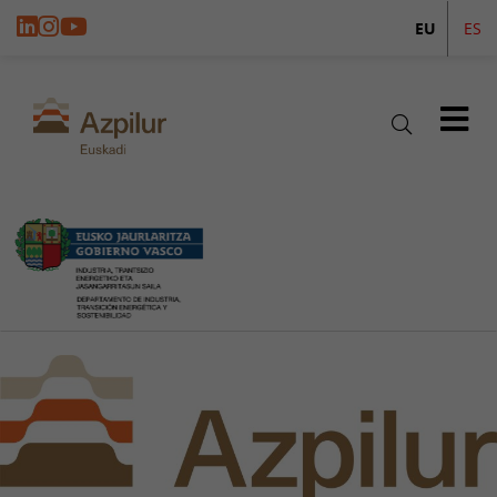
EU
ES