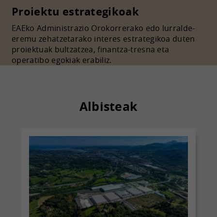
Proiektu estrategikoak
EAEko Administrazio Orokorrerako edo lurralde-
eremu zehatzetarako interes estrategikoa duten
proiektuak bultzatzea, finantza-tresna eta
operatibo egokiak erabiliz.
Albisteak