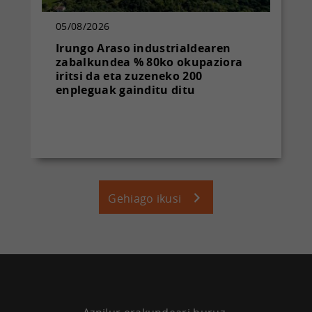
05/08/2026
Irungo Araso industrialdearen
zabalkundea % 80ko okupaziora
iritsi da eta zuzeneko 200
enpleguak gainditu ditu
Gehiago ikusi