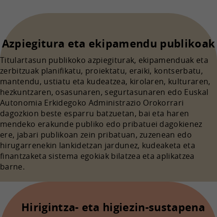
Azpiegitura eta ekipamendu publikoak
Titulartasun publikoko azpiegiturak, ekipamenduak eta
zerbitzuak planifikatu, proiektatu, eraiki, kontserbatu,
mantendu, ustiatu eta kudeatzea, kirolaren, kulturaren,
hezkuntzaren, osasunaren, segurtasunaren edo Euskal
Autonomia Erkidegoko Administrazio Orokorrari
dagozkion beste esparru batzuetan, bai eta haren
mendeko erakunde publiko edo pribatuei dagokienez
ere, jabari publikoan zein pribatuan, zuzenean edo
hirugarrenekin lankidetzan jardunez, kudeaketa eta
finantzaketa sistema egokiak bilatzea eta aplikatzea
barne.
Hirigintza- eta higiezin-sustapena