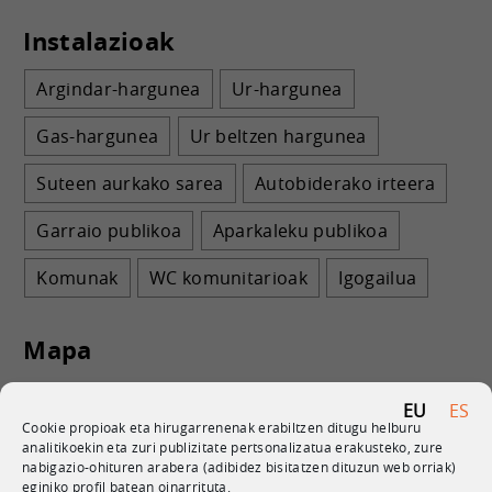
Instalazioak
Argindar-hargunea
Ur-hargunea
Gas-hargunea
Ur beltzen hargunea
Suteen aurkako sarea
Autobiderako irteera
Garraio publikoa
Aparkaleku publikoa
Komunak
WC komunitarioak
Igogailua
Mapa
EU
ES
Cookie propioak eta hirugarrenenak erabiltzen ditugu helburu
analitikoekin eta zuri publizitate pertsonalizatua erakusteko, zure
nabigazio-ohituren arabera (adibidez bisitatzen dituzun web orriak)
eginiko profil batean oinarrituta.