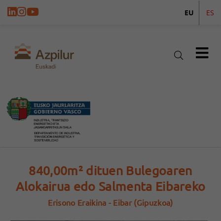
EU
ES
840,00m² dituen Bulegoaren
Alokairua edo Salmenta Eibareko
Erisono Eraikina - Eibar (Gipuzkoa)