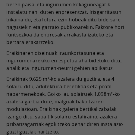
beren paisai eta ingurumen kokaguneagatik
instalatu nahi duten enpresentzat. Irisgarritasun
bikaina du, eta lotura ezin hobeak ditu bide-sare
nagusiekin eta garraio publikoarekin. Faktore hori
funtsezkoa da enpresak arrakasta izateko eta
bertara erakartzeko.
Eraikinaren diseinuak iraunkortasuna eta
ingurumenarekiko errespetua ahalbidetuko ditu,
ahalik eta ingurumen-neurri gehien aplikatuz.
Eraikinak 9.625 m²-ko azalera du guztira, eta 4
solairu ditu, arkitektura berezikoak eta profil
nabarmenekoak. Goiko lau solairuek 1.098m²-ko
azalera garbia dute, malguak bakoitzaren
modulazioan. Eraikinak galeria bertikal zabalak
izango ditu, sabaitik solairu estaliraino, azalera
pribatizagarriak egokitzeko behar diren instalazio
guzti-guztiak hartzeko.