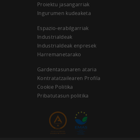
Proiektu jasangarriak
Ingurumen kudeaketa
Espazio-erabilgarriak
Industrialdeak
Industrialdeak enpresek
Harremanetarako
Gardentasunaren ataria
Kontratatzailearen Profila
Cookie Politika
Pribatutasun politika