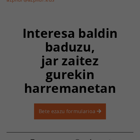
Interesa baldin
baduzu,
jar zaitez
gurekin
harremanetan
Bete ezazu formularioa