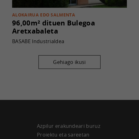
ALOKAIRUA EDO SALMENTA
96,00m² dituen Bulegoa
Aretxabaleta
BASABE Industrialdea
Gehiago ikusi
Azpilur erakundeari buruz
Proiektu eta sareetan