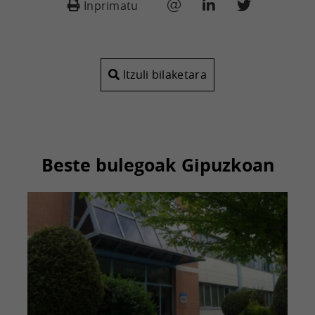
Inprimatu
Itzuli bilaketara
Beste bulegoak Gipuzkoan