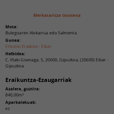
Merkataritza txostena
Mota:
Bulegoaren Alokairua edo Salmenta
Gunea:
Erisono Eraikina - Eibar
Helbidea:
C. Iñaki Goenaga, 5, 20600, Gipuzkoa, (20600) Eibar -
Gipuzkoa
Eraikuntza-Ezaugarriak
Azalera, guztira:
840,00m²
Aparkalekuak:
ez