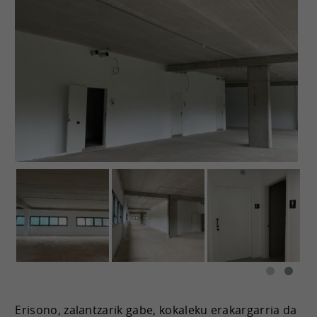
Erisono, zalantzarik gabe, kokaleku erakargarria da