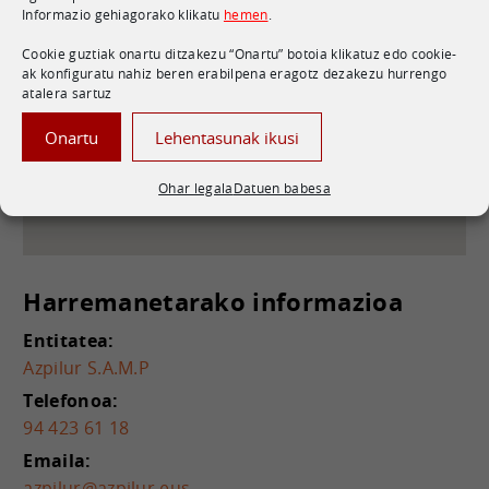
Informazio gehiagorako klikatu
hemen
.
C. Iñaki Goenaga, 5, 20600, Gipuzkoa,
(20600) Eibar - Gipuzkoa
Cookie guztiak onartu ditzakezu “Onartu” botoia klikatuz edo cookie-
Mapa ikusi Googlen
ak konfiguratu nahiz beren erabilpena eragotz dezakezu hurrengo
atalera sartuz
Onartu
Lehentasunak ikusi
Ohar legala
Datuen babesa
Harremanetarako informazioa
Entitatea:
Azpilur S.A.M.P
Telefonoa:
94 423 61 18
Emaila:
azpilur@azpilur.eus