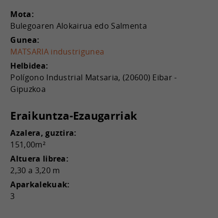
Mota:
Bulegoaren Alokairua edo Salmenta
Gunea:
MATSARIA industrigunea
Helbidea:
Polígono Industrial Matsaria, (20600) Eibar -
Gipuzkoa
Eraikuntza-Ezaugarriak
Azalera, guztira:
151,00m²
Altuera librea:
2,30 a 3,20 m
Aparkalekuak:
3