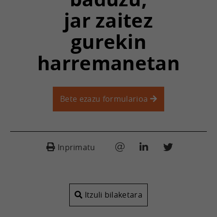
jar zaitez
gurekin
harremanetan
Bete ezazu formularioa
Inprimatu
Itzuli bilaketara