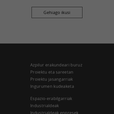
Gehiago ikusi
Azpilur erakundeari buruz
Proiektu eta sareetan
Proiektu jasangarriak
Ingurumen kudeaketa
Espazio-erabilgarriak
Industrialdeak
Industrialdeak enpresek