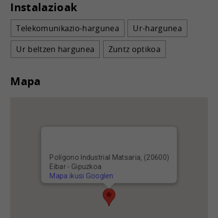
Instalazioak
Telekomunikazio-hargunea
Ur-hargunea
Ur beltzen hargunea
Zuntz optikoa
Mapa
Polígono Industrial Matsaria, (20600)
Eibar - Gipuzkoa
Mapa ikusi Googlen