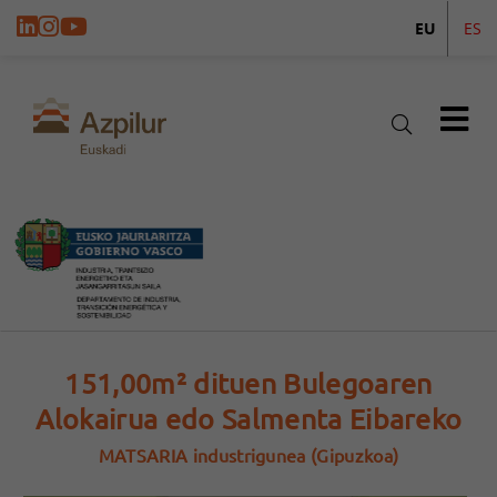
EU
ES
151,00m² dituen Bulegoaren
Alokairua edo Salmenta Eibareko
MATSARIA industrigunea (Gipuzkoa)