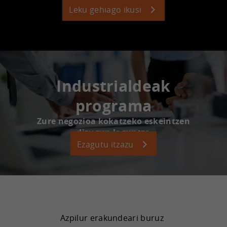
Leku gehiago ikusi
Industrialdeak
programa
Zure negozioa kokatzeko eskeintzen
dizugun laguntza
Ezagutu itzazu
Azpilur erakundeari buruz