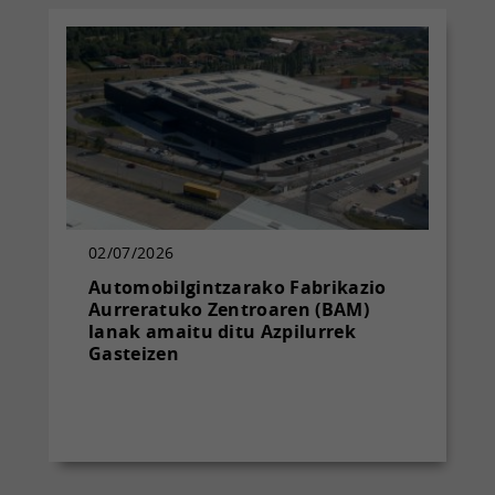
02/07/2026
Automobilgintzarako Fabrikazio
Aurreratuko Zentroaren (BAM)
lanak amaitu ditu Azpilurrek
Gasteizen