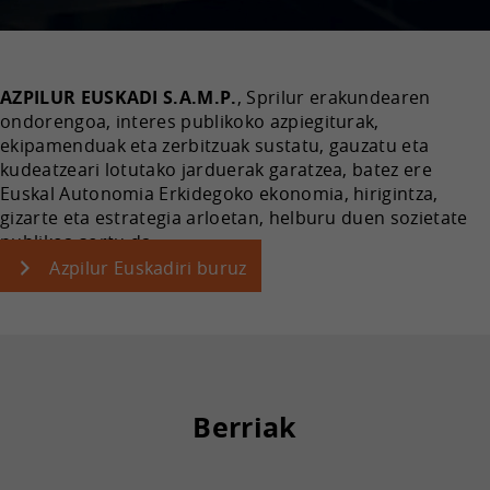
AZPILUR EUSKADI S.A.M.P.
, Sprilur erakundearen
ondorengoa, interes publikoko azpiegiturak,
ekipamenduak eta zerbitzuak sustatu, gauzatu eta
kudeatzeari lotutako jarduerak garatzea, batez ere
Euskal Autonomia Erkidegoko ekonomia, hirigintza,
gizarte eta estrategia arloetan, helburu duen sozietate
publikoa sortu da.
Azpilur Euskadiri buruz
Berriak