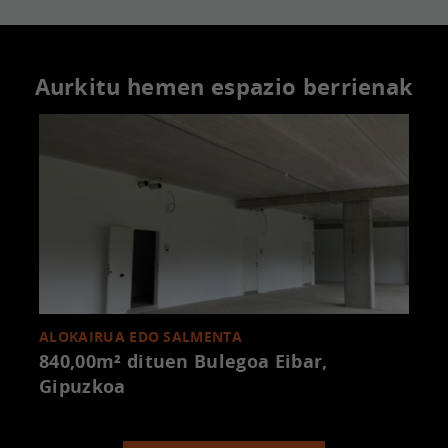
Aurkitu hemen espazio berrienak
ALOKAIRUA EDO SALMENTA
840,00m² dituen Bulegoa
Eibar,
Gipuzkoa