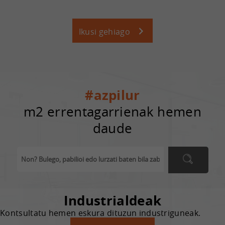
Ikusi gehiago
#azpilur
m2 errentagarrienak hemen
daude
Industrialdeak
Kontsultatu hemen eskura dituzun industriguneak.