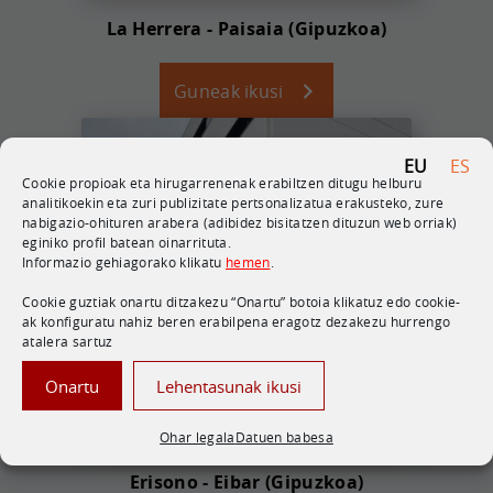
La Herrera - Paisaia (Gipuzkoa)
Guneak ikusi
EU
ES
Cookie propioak eta hirugarrenenak erabiltzen ditugu helburu
analitikoekin eta zuri publizitate pertsonalizatua erakusteko, zure
nabigazio-ohituren arabera (adibidez bisitatzen dituzun web orriak)
eginiko profil batean oinarrituta.
Informazio gehiagorako klikatu
hemen
.
Cookie guztiak onartu ditzakezu “Onartu” botoia klikatuz edo cookie-
ak konfiguratu nahiz beren erabilpena eragotz dezakezu hurrengo
atalera sartuz
Onartu
Lehentasunak ikusi
Ohar legala
Datuen babesa
Erisono - Eibar (Gipuzkoa)