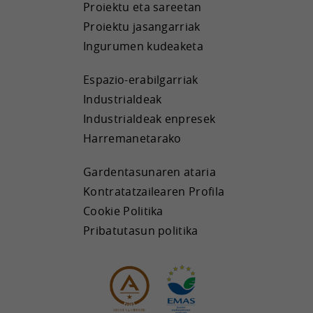
Proiektu eta sareetan
Proiektu jasangarriak
Ingurumen kudeaketa
Espazio-erabilgarriak
Industrialdeak
Industrialdeak enpresek
Harremanetarako
Gardentasunaren ataria
Kontratatzailearen Profila
Cookie Politika
Pribatutasun politika