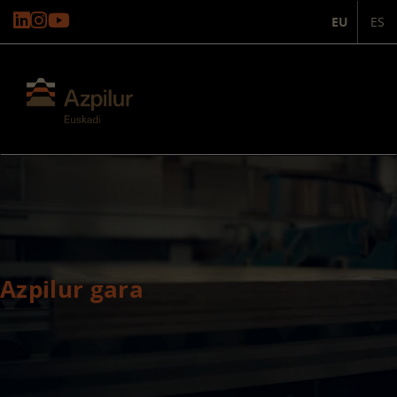
EU
ES
Azpilur gara