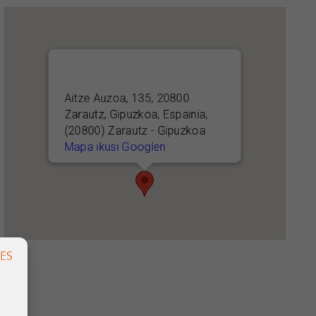
Aitze Auzoa, 135, 20800
Zarautz, Gipuzkoa, Espainia,
(20800) Zarautz - Gipuzkoa
Mapa ikusi Googlen
ES