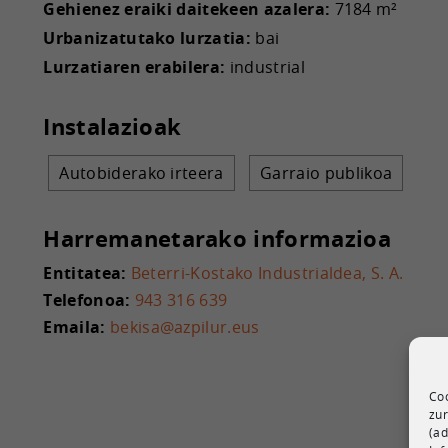
Gehienez eraiki daitekeen azalera:
7184 m²
Urbanizatutako lurzatia:
bai
Lurzatiaren erabilera:
industrial
Instalazioak
Autobiderako irteera
Garraio publikoa
Harremanetarako informazioa
Entitatea:
Beterri-Kostako Industrialdea, S. A.
Telefonoa:
943 316 639
Emaila:
bekisa@azpilur.eus
Coo
zur
(ad