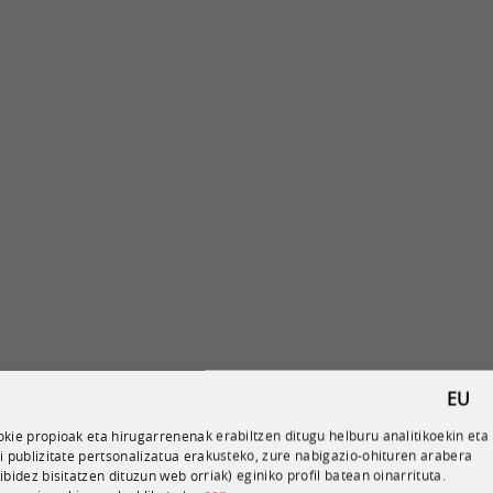
EU
kie propioak eta hirugarrenenak erabiltzen ditugu helburu analitikoekin eta
i publizitate pertsonalizatua erakusteko, zure nabigazio-ohituren arabera
ibidez bisitatzen dituzun web orriak) eginiko profil batean oinarrituta.