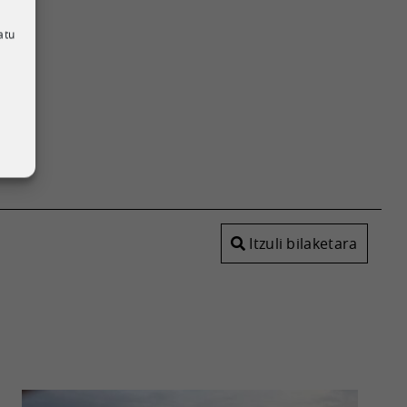
,
atu
Itzuli bilaketara