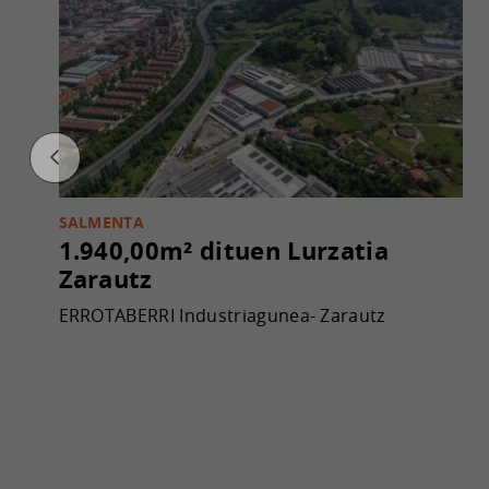
SALMENTA
1.940,00m² dituen Lurzatia
Zarautz
ERROTABERRI Industriagunea- Zarautz