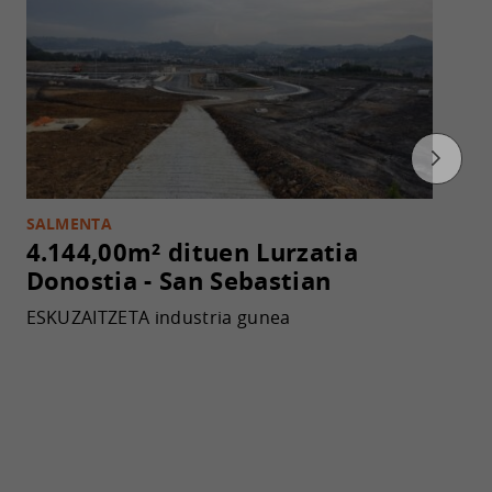
SALMENTA
4.144,00m² dituen Lurzatia
Donostia - San Sebastian
ESKUZAITZETA industria gunea