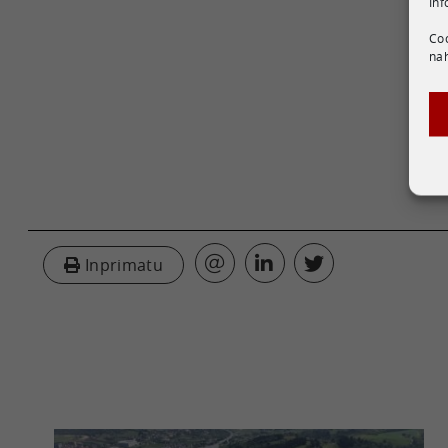
Inf
Coo
nah
Inprimatu