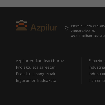
Bizkaia Plaza eraikin
Zumarkalea 36
48011 Bilbao, Bizkai
Azpilur erakundeari buruz
Espazio-
Proiektu eta sareetan
Industri
Proiektu jasangarriak
Industri
Ingurumen kudeaketa
Harrema