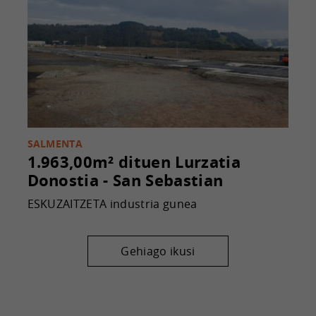
SALMENTA
1.963,00m² dituen Lurzatia
Donostia - San Sebastian
ESKUZAITZETA industria gunea
Gehiago ikusi