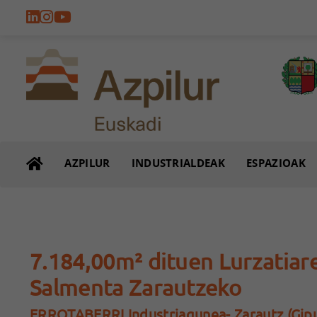
AZPILUR
INDUSTRIALDEAK
ESPAZIOAK
7.184,00m² dituen Lurzatiar
Salmenta Zarautzeko
ERROTABERRI Industriagunea- Zarautz (Gip