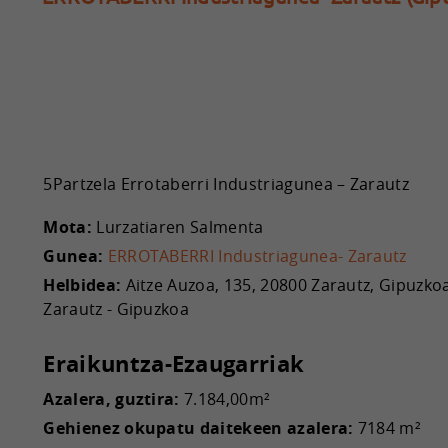
5Partzela Errotaberri Industriagunea – Zarautz
Mota:
Lurzatiaren Salmenta
Gunea:
ERROTABERRI Industriagunea- Zarautz
Helbidea:
Aitze Auzoa, 135, 20800 Zarautz, Gipuzkoa
Zarautz - Gipuzkoa
Eraikuntza-Ezaugarriak
Azalera, guztira:
7.184,00m²
Gehienez okupatu daitekeen azalera:
7184 m²