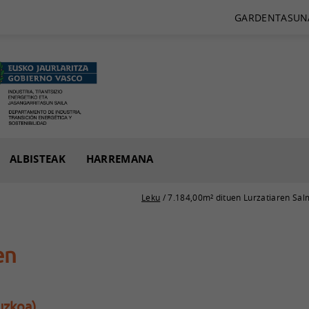
GARDENTASUN
ALBISTEAK
HARREMANA
Leku
/ 7.184,00m² dituen Lurzatiaren Sa
en
uzkoa)