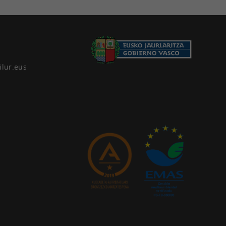
ilur.eus