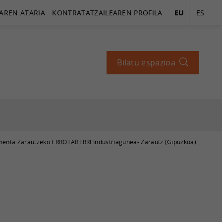
AREN ATARIA
KONTRATATZAILEAREN PROFILA
EU
ES
Bilatu espazioa
lmenta Zarautzeko ERROTABERRI Industriagunea- Zarautz (Gipuzkoa)