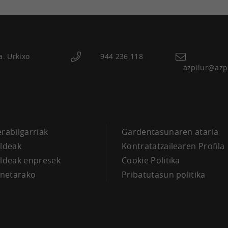
a. Urkixo
944 236 118
azpilur@azp
a
erabilgarriak
Gardentasunaren ataria
aldeak
Kontratatzailearen Profila
aldeak enpresek
Cookie Politika
netarako
Pribatutasun politika