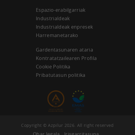
Espazio-erabilgarriak
Industrialdeak
Industrialdeak enpresek
Harremanetarako
Gardentasunaren ataria
Kontratatzailearen Profila
Cookie Politika
Pribatutasun politika
Copyright © Azpilur 2026. All right reserved
Ohar legala
Irisgarritasuna