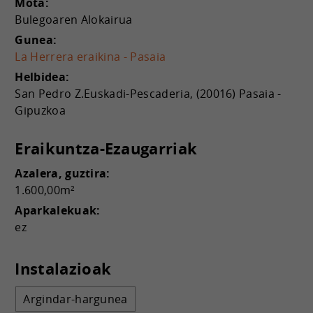
Mota:
Bulegoaren Alokairua
Gunea:
La Herrera eraikina - Pasaia
Helbidea:
San Pedro Z.Euskadi-Pescaderia, (20016) Pasaia -
Gipuzkoa
Eraikuntza-Ezaugarriak
Azalera, guztira:
1.600,00m²
Aparkalekuak:
ez
Instalazioak
Argindar-hargunea