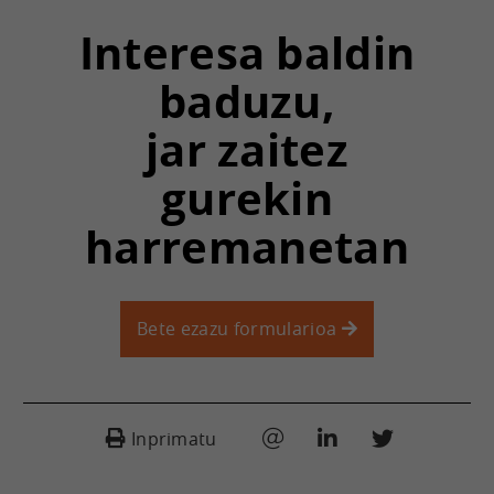
Interesa baldin
baduzu,
jar zaitez
gurekin
harremanetan
Bete ezazu formularioa
Inprimatu