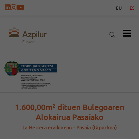
EU
ES
1.600,00m² dituen Bulegoaren
Alokairua Pasaiako
La Herrera eraikinean - Pasaia (Gipuzkoa)