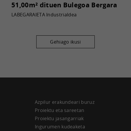
51,00m² dituen Bulegoa
Bergara
LABEGARAIETA Industrialdea
Gehiago ikusi
Azpilur erakundeari buruz
Proiektu eta sareetan
Proiektu jasangarriak
Ingurumen kudeaketa