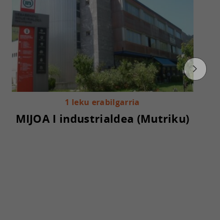
1 leku erabilgarria
MIJOA I industrialdea (Mutriku)