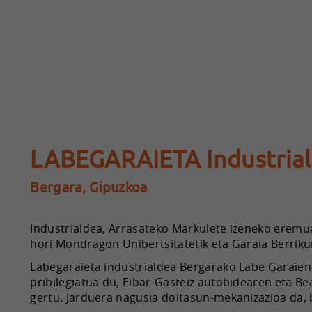
LABEGARAIETA Industria
Bergara, Gipuzkoa
Industrialdea, Arrasateko Markulete izeneko eremu
hori Mondragon Unibertsitatetik eta Garaia Berrikun
Labegaraieta industrialdea Bergarako Labe Garaie
pribilegiatua du, Eibar-Gasteiz autobidearen eta B
gertu. Jarduera nagusia doitasun-mekanizazioa da, 