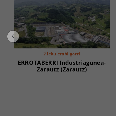
7 leku erabilgarri
ERROTABERRI Industriagunea-
Zarautz (Zarautz)