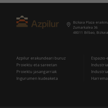
Bizkaia Plaza eraikin
Zumarkalea 36
48011 Bilbao, Bizkai
Azpilur erakundeari buruz
Espazio-
Proiektu eta sareetan
Industri
Proiektu jasangarriak
Industri
Ingurumen kudeaketa
Harrema