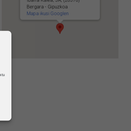
Ibarra Kalea, 5A, (20570)
Bergara - Gipuzkoa
Mapa ikusi Googlen
atu