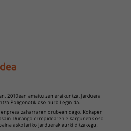
ldea
an. 2010ean amaitu zen eraikuntza. Jarduera
tza Poligonotik oso hurbil egin da.
n enpresa zaharraren orubean dago. Kokapen
easain-Durango errepidearen elkargunetik oso
baina askotariko jarduerak aurki ditzakegu.