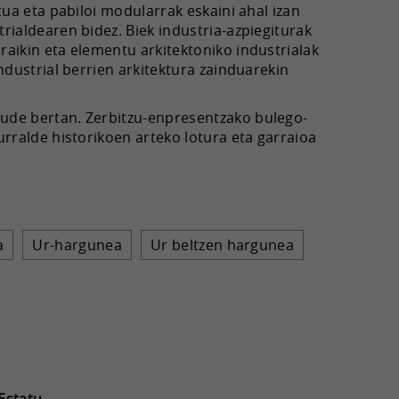
tua eta pabiloi modularrak eskaini ahal izan
rialdearen bidez. Biek industria-azpiegiturak
raikin eta elementu arkitektoniko industrialak
ndustrial berrien arkitektura zainduarekin
ude bertan. Zerbitzu-enpresentzako bulego-
urralde historikoen arteko lotura eta garraioa
a
Ur-hargunea
Ur beltzen hargunea