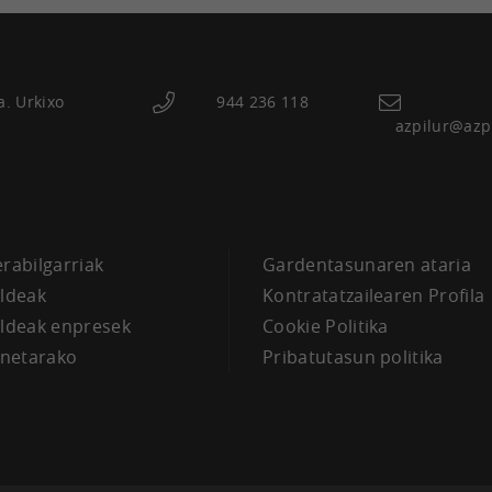
a. Urkixo
944 236 118
azpilur@azp
a
erabilgarriak
Gardentasunaren ataria
aldeak
Kontratatzailearen Profila
aldeak enpresek
Cookie Politika
netarako
Pribatutasun politika