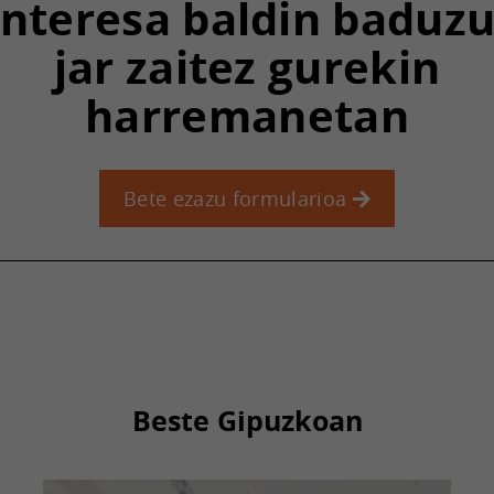
Interesa baldin baduzu
jar zaitez gurekin
harremanetan
Bete ezazu formularioa
Beste Gipuzkoan