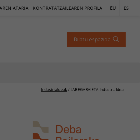
AREN ATARIA
KONTRATATZAILEAREN PROFILA
EU
ES
Bilatu espazioa
Industrialdeak
/ LABEGARAIETA Industrialdea