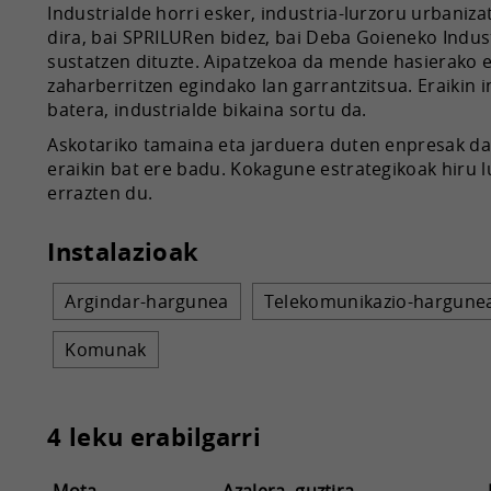
Industrialde horri esker, industria-lurzoru urbaniza
dira, bai SPRILURen bidez, bai Deba Goieneko Indust
sustatzen dituzte. Aipatzekoa da mende hasierako e
zaharberritzen egindako lan garrantzitsua. Eraikin i
batera, industrialde bikaina sortu da.
Askotariko tamaina eta jarduera duten enpresak da
eraikin bat ere badu. Kokagune estrategikoak hiru l
errazten du.
Instalazioak
Argindar-hargunea
Telekomunikazio-hargune
Komunak
4 leku erabilgarri