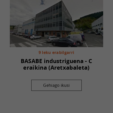
9 leku erabilgarri
BASABE industriguena - C
eraikina (Aretxabaleta)
Gehiago ikusi