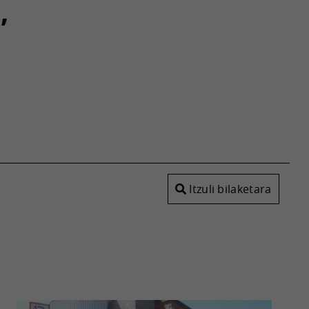
,
Itzuli bilaketara