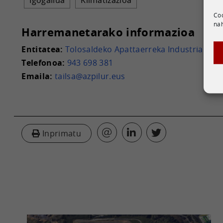
Igogailua
Klimatizazioa
Coo
nah
Harremanetarako informazioa
Entitatea:
Tolosaldeko Apattaerreka Industria Lurra
Telefonoa:
943 698 381
Emaila:
tailsa@azpilur.eus
Inprimatu