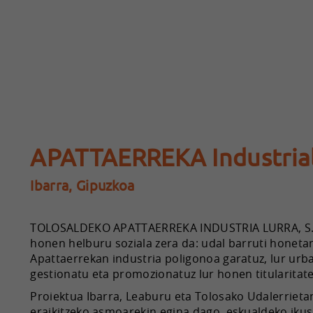
APATTAERREKA Industria
Ibarra, Gipuzkoa
TOLOSALDEKO APATTAERREKA INDUSTRIA LURRA, S.A.
honen helburu soziala zera da: udal barruti honeta
Apattaerrekan industria poligonoa garatuz, lur urban
gestionatu eta promozionatuz lur honen titularitate
Proiektua Ibarra, Leaburu eta Tolosako Udalerriet
eraikitzeko asmoarekin egina dago, eskualdeko iku