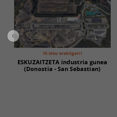
16 leku erabilgarri
ESKUZAITZETA industria gunea
(Donostia - San Sebastian)