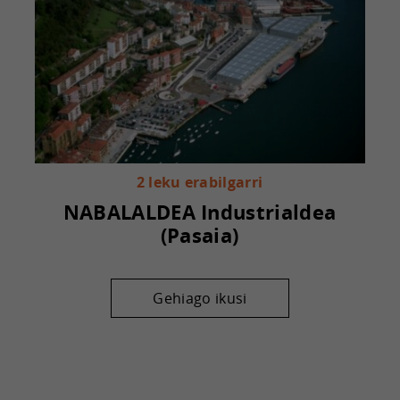
2 leku erabilgarri
NABALALDEA Industrialdea
(Pasaia)
Gehiago ikusi