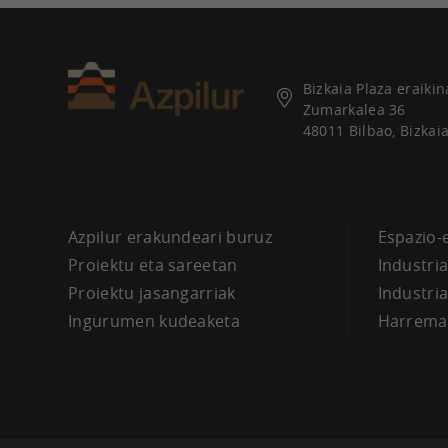
Bizkaia Plaza eraikin
Zumarkalea 36
48011 Bilbao, Bizkai
Azpilur erakundeari buruz
Espazio-
Proiektu eta sareetan
Industri
Proiektu jasangarriak
Industri
Ingurumen kudeaketa
Harrema