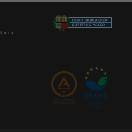
ilur.eus