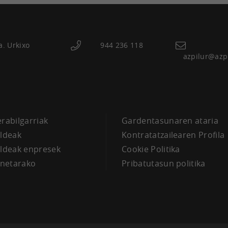
a. Urkixo
944 236 118
azpilur@azp
a
erabilgarriak
Gardentasunaren ataria
aldeak
Kontratatzailearen Profila
aldeak enpresek
Cookie Politika
netarako
Pribatutasun politika