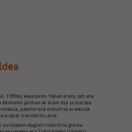
ldea
 1999ko ekainaren 10ean eratu zen eta
n ekonomi jarduerak erain eta sustatzea
izatua, pabilioi eta industria eraikinak
a erabat transferitu arte.
an sortzapen dagoen industria gunea
spuntuarekin eta Tolosaldeko Udalerri