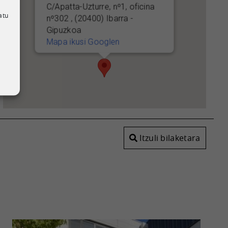
C/Apatta-Uzturre, nº1, oficina
atu
nº302 , (20400) Ibarra -
Gipuzkoa
Mapa ikusi Googlen
Itzuli bilaketara