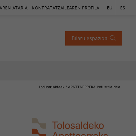
AREN ATARIA
KONTRATATZAILEAREN PROFILA
EU
ES
Bilatu espazioa
Industrialdeak
/ APATTAERREKA Industrialdea