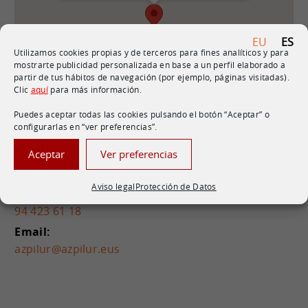
EU
ES
Utilizamos cookies propias y de terceros para fines analíticos y para
mostrarte publicidad personalizada en base a un perfil elaborado a
partir de tus hábitos de navegación (por ejemplo, páginas visitadas).
Clic
aquí
para más información.
Puedes aceptar todas las cookies pulsando el botón “Aceptar” o
configurarlas en “ver preferencias”.
Datos de contacto
Aceptar
Ver preferencias
Sociedad:
Azpilur S.A.M.P
Aviso legal
Protección de Datos
Teléfono:
94 423 61 18
Email:
azpilur@azpilur.eus