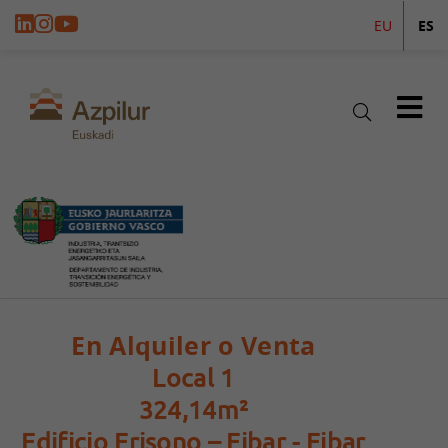
EU
ES
En Alquiler o Venta
Local 1
324,14m²
Edificio Erisono – Eibar - Eibar