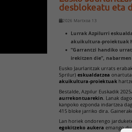
desblokeatu eta d
2026 Martxoa 13
Lurrak Azpilurri eskual
akuikultura-proiektuak h
“Garrantzi handiko urrat
irekitzen die”, nabarme
Eusko Jaurlaritzak urrats erab
Sprilur)
eskualdatzea
onartuta.
akuikultura-proiektuak
hartz
Bestalde, Azpilur Euskadik 202
aurrekontuarekin
. Lanak dago
kanpoko ezponda indartzea dago
415 bloke jarriko dira. Gainera
Lan horiek ondorengo jarduke
egokitzeko
aukera
emango du