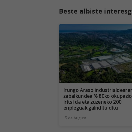
Beste albiste interesg
Irungo Araso industrialdeare
zabalkundea % 80ko okupazio
iritsi da eta zuzeneko 200
enpleguak gainditu ditu
5 de August