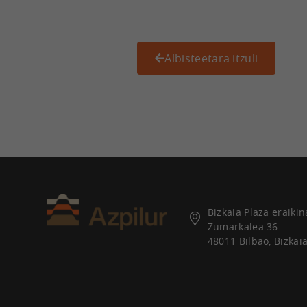
Albisteetara itzuli
Bizkaia Plaza eraikin
Zumarkalea 36
48011 Bilbao, Bizkai