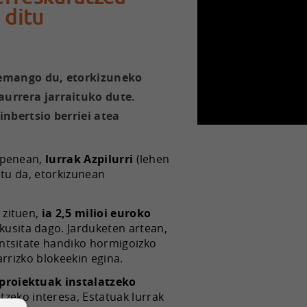
 ditu
 emango du, etorkizuneko
urrera jarraituko dute.
nbertsio berriei atea
apenean,
lurrak Azpilurri
(lehen
atu da, etorkizunean
 zituen,
ia 2,5 milioi euroko
kusita dago. Jarduketen artean,
ntsitate handiko hormigoizko
rrizko blokeekin egina.
proiektuak instalatzeko
tzeko interesa, Estatuak lurrak