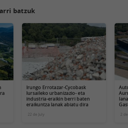
arri batzuk
n
Irungo Errotazar-Cycobask
Aut
ra
lursaileko urbanizazio- eta
Aur
industria-eraikin berri baten
lana
eraikuntza lanak abiatu dira
Gas
22 de July
2 de