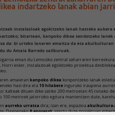
ikea indartzeko lanak abian jarri
datzeak instalazioak egokitzeko lanak hasteko aukera
artzeko; bitartean, kanpoko dikea sendotzeko lanek a
sa da: bi urteko lanaren emaitza da eta akuikulturan i
ndu du Amaia Barredo sailburuak.
akigarria eman du Lemoizko zentral zaharraren berreskur
 Horri esker, instalazioak egokitzeko proiektua desbloke
eko.
5aren amaieran
kanpoko dikea
konpontzeko lanak esleitu
eneko hasi dira eta
10 hilabete
inguruko iraupena aurrei
: kalteak dituen dike-zatiko 200 metroetan 45 tonako de
ko 100 metroek jatorrizko egitura mantentzen dute, kareha
ten
aurreko urratsa
dira; izan ere, espazioa
akuikultura-
te. Dagoeneko
8 enpresek
agertu dute proiektuan inberti