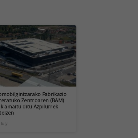
omobilgintzarako Fabrikazio
reratuko Zentroaren (BAM)
k amaitu ditu Azpilurrek
teizen
 July