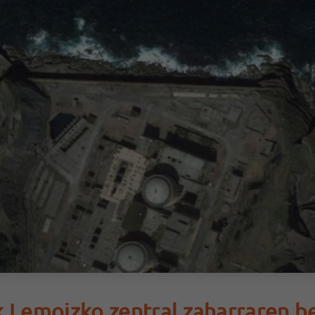
k Lemoizko zentral zaharraren b