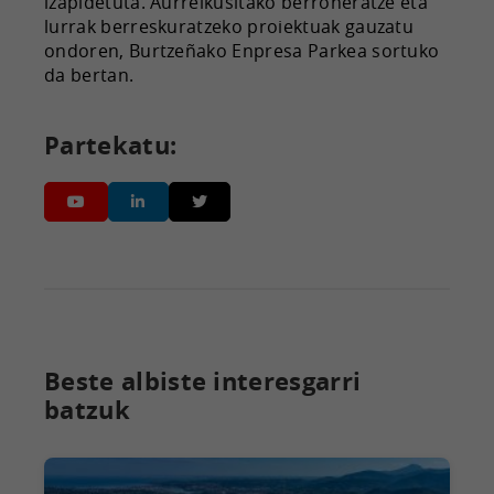
izapidetuta. Aurreikusitako berroneratze eta
lurrak berreskuratzeko proiektuak gauzatu
ondoren, Burtzeñako Enpresa Parkea sortuko
da bertan.
Partekatu:
Beste albiste interesgarri
batzuk