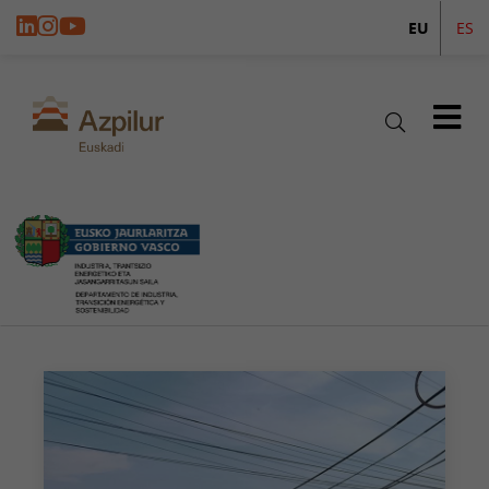
EU
ES