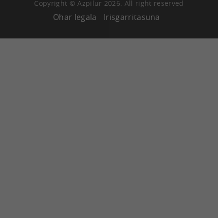
Copyright © Azpilur 2026. All right reserved
Ohar legala
Irisgarritasuna