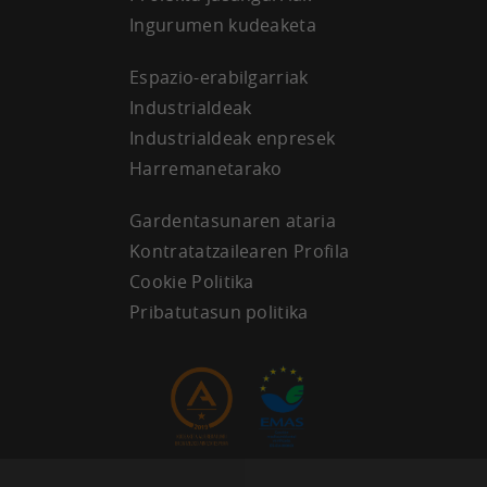
Ingurumen kudeaketa
Espazio-erabilgarriak
Industrialdeak
Industrialdeak enpresek
Harremanetarako
Gardentasunaren ataria
Kontratatzailearen Profila
Cookie Politika
Pribatutasun politika