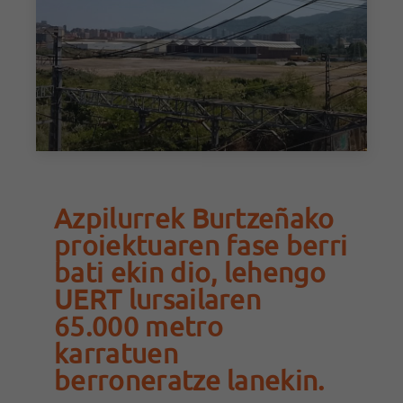
Azpilurrek Burtzeñako
proiektuaren fase berri
bati ekin dio, lehengo
UERT lursailaren
65.000 metro
karratuen
berroneratze lanekin.