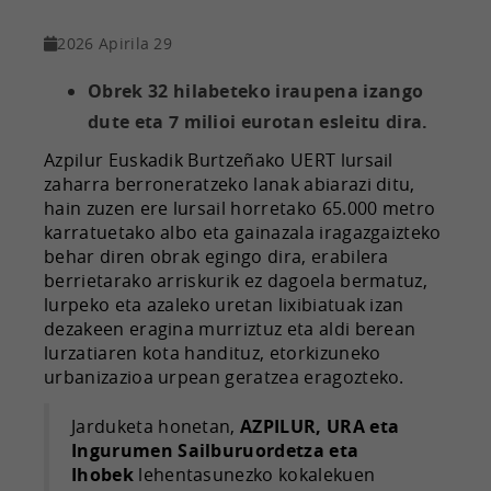
2026 Apirila 29
Obrek 32 hilabeteko iraupena izango
dute eta 7 milioi eurotan esleitu dira.
Azpilur Euskadik Burtzeñako UERT lursail
zaharra berroneratzeko lanak abiarazi ditu,
hain zuzen ere lursail horretako 65.000 metro
karratuetako albo eta gainazala iragazgaizteko
behar diren obrak egingo dira, erabilera
berrietarako arriskurik ez dagoela bermatuz,
lurpeko eta azaleko uretan lixibiatuak izan
dezakeen eragina murriztuz eta aldi berean
lurzatiaren kota handituz, etorkizuneko
urbanizazioa urpean geratzea eragozteko.
Jarduketa honetan,
AZPILUR, URA eta
Ingurumen Sailburuordetza eta
Ihobek
lehentasunezko kokalekuen