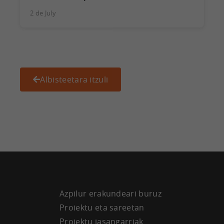
2 de July
Albisteetara itzuli
Azpilur erakundeari buruz
Proiektu eta sareetan
Proiektu jasangarriak