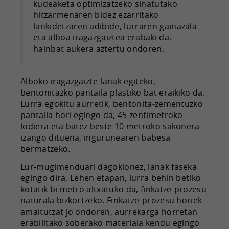
kudeaketa optimizatzeko sinatutako
hitzarmenaren bidez ezarritako
lankidetzaren adibide, lurraren gainazala
eta alboa iragazgaiztea erabaki da,
hainbat aukera aztertu ondoren.
Alboko iragazgaizte-lanak egiteko,
bentonitazko pantaila plastiko bat eraikiko da.
Lurra egokitu aurretik, bentonita-zementuzko
pantaila hori egingo da, 45 zentimetroko
lodiera eta batez beste 10 metroko sakonera
izango dituena, ingurunearen babesa
bermatzeko.
Lur-mugimenduari dagokionez, lanak faseka
egingo dira. Lehen etapan, lurra behin betiko
kotatik bi metro altxatuko da, finkatze-prozesu
naturala bizkortzeko. Finkatze-prozesu horiek
amaitutzat jo ondoren, aurrekarga horretan
erabilitako soberako materiala kendu egingo