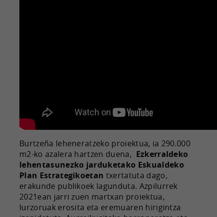
Burtzeña leheneratzeko proiektua, ia 290.000
m2-ko azalera hartzen duena,
Ezkerraldeko
lehentasunezko jarduketako Eskualdeko
Plan Estrategikoetan
txertatuta dago,
erakunde publikoek lagunduta. Azpilurrek
2021ean jarri zuen martxan proiektua,
lurzoruak erosita eta eremuaren hirigintza