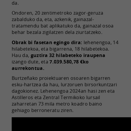
da.
Ondoren, 20 zentimetroko zagor-geruza
zabalduko da, eta, azkenik, gainazal-
tratamendu bat aplikatuko da, gainazal osoa
behar bezala zigilatzen dela ziurtatzeko.
Obrak bi fasetan egingo dira:
lehenengoa, 14
hilabetekoa, eta bigarrena, 18 hilabetekoa.
Hau da,
guztira 32 hilabeteko iraupena
izango dute, eta
7.039.580,78 €ko
aurrekontua.
Burtzeñako proiektuaren osoaren bigarren
esku-hartzea da hau, lurzoruen birsorkuntzari
dagokionez. Lehenengoa 2024an hasi zen eta
Astilleros eta Zentral Termikoko lursail
zaharretan 73 mila metro koadro baino
gehiago berroneratu ziren.