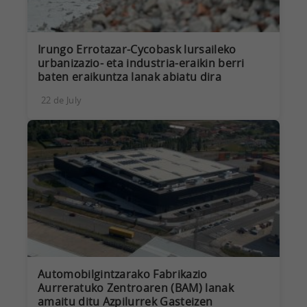
Irungo Errotazar-Cycobask lursaileko
urbanizazio- eta industria-eraikin berri
baten eraikuntza lanak abiatu dira
22 de July
Automobilgintzarako Fabrikazio
Aurreratuko Zentroaren (BAM) lanak
amaitu ditu Azpilurrek Gasteizen