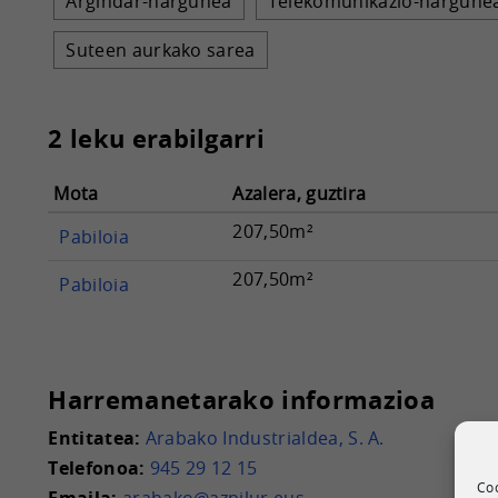
Argindar-hargunea
Telekomunikazio-hargune
Suteen aurkako sarea
2 leku erabilgarri
Mota
Azalera, guztira
207,50m²
Pabiloia
207,50m²
Pabiloia
Harremanetarako informazioa
Entitatea:
Arabako Industrialdea, S. A.
Telefonoa:
945 29 12 15
Coo