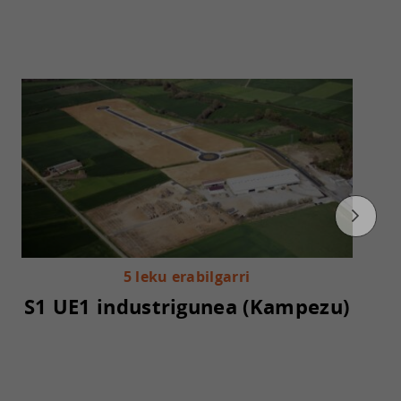
5 leku erabilgarri
S1 UE1 industrigunea (Kampezu)