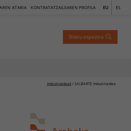
AREN ATARIA
KONTRATATZAILEAREN PROFILA
EU
ES
Bilatu espazioa
Industrialdeak
/ SALBARTE Industrialdea