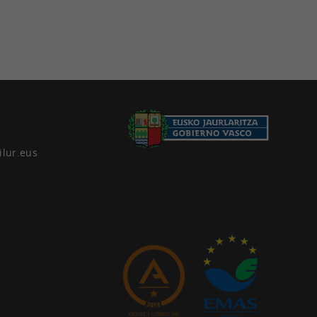
ilur.eus