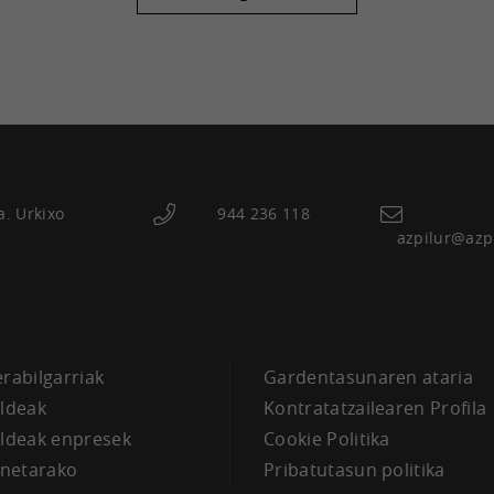
a. Urkixo
944 236 118
azpilur@azp
a
erabilgarriak
Gardentasunaren ataria
aldeak
Kontratatzailearen Profila
aldeak enpresek
Cookie Politika
netarako
Pribatutasun politika