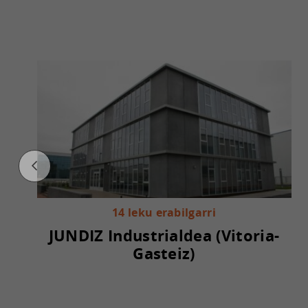
14 leku erabilgarri
JUNDIZ Industrialdea (Vitoria-
Gasteiz)