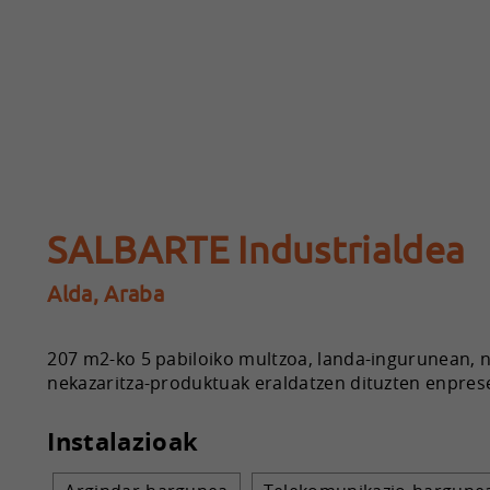
SALBARTE Industrialdea
Alda, Araba
207 m2-ko 5 pabiloiko multzoa, landa-ingurunean, ne
nekazaritza-produktuak eraldatzen dituzten enprese
Instalazioak