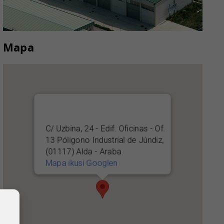
Mapa
C/ Uzbina, 24 - Edif. Oficinas - Of.
13 Póligono Industrial de Júndiz,
(01117) Alda - Araba
Mapa ikusi Googlen