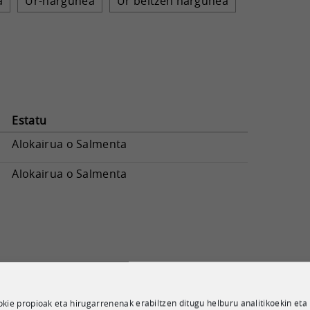
a
Ur-hargunea
Ur beltzen hargunea
Estatu
Alokairua o Salmenta
Alokairua o Salmenta
kie propioak eta hirugarrenenak erabiltzen ditugu helburu analitikoekin eta