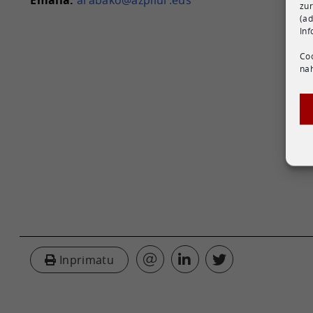
Emaila:
arabako@azpilur.eus
zur
(ad
Inf
Coo
nah
Inprimatu