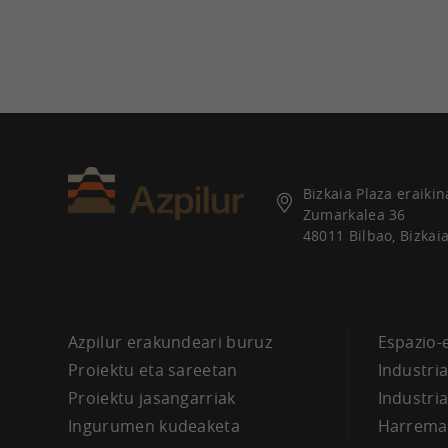
Bizkaia Plaza eraikin
Zumarkalea 36
48011 Bilbao, Bizkai
Azpilur erakundeari buruz
Espazio-
Proiektu eta sareetan
Industri
Proiektu jasangarriak
Industri
Ingurumen kudeaketa
Harrema