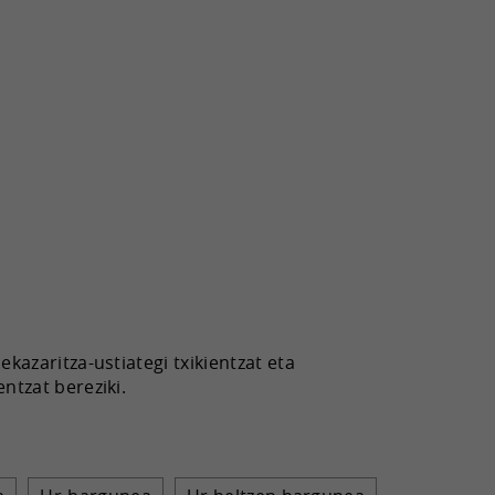
kazaritza-ustiategi txikientzat eta
ntzat bereziki.