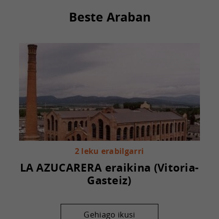
Beste Araban
2 leku erabilgarri
LA AZUCARERA eraikina (Vitoria-
Gasteiz)
Gehiago ikusi