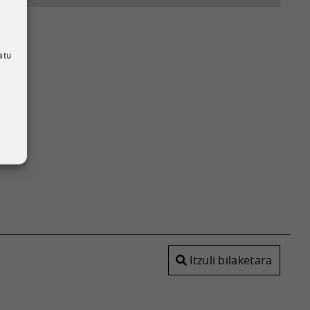
atu
,
Itzuli bilaketara