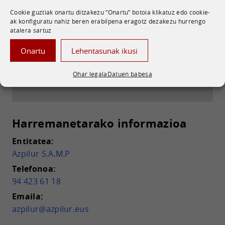
Gobeo Avda de Los Huetos,75 ,
Cookie guztiak onartu ditzakezu “Onartu” botoia klikatuz edo cookie-
(01010) Vitoria-Gasteiz - Araba
ak konfiguratu nahiz beren erabilpena eragotz dezakezu hurrengo
Mapa ikusi Googlen
atalera sartuz
Onartu
Lehentasunak ikusi
Ohar legala
Datuen babesa
Harremanetarako informazioa
Entitatea:
Azpilur S.A.M.P
Telefonoa:
94 423 61 18
Emaila:
azpilur@azpilur.eus