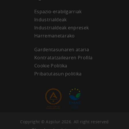
Espazio-erabilgarriak
Industrialdeak
Industrialdeak enpresek
Harremanetarako
Gardentasunaren ataria
Kontratatzailearen Profila
Cookie Politika
Pribatutasun politika
Copyright © Azpilur 2026. All right reserved