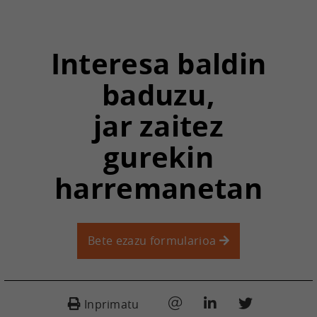
Interesa baldin
baduzu,
jar zaitez
gurekin
harremanetan
Bete ezazu formularioa
Inprimatu