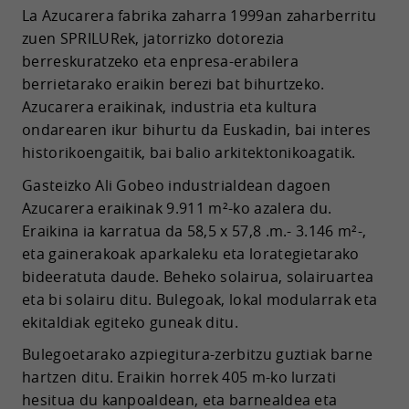
La Azucarera fabrika zaharra 1999an zaharberritu
zuen SPRILURek, jatorrizko dotorezia
berreskuratzeko eta enpresa-erabilera
berrietarako eraikin berezi bat bihurtzeko.
Azucarera eraikinak, industria eta kultura
ondarearen ikur bihurtu da Euskadin, bai interes
historikoengaitik, bai balio arkitektonikoagatik.
Gasteizko Ali Gobeo industrialdean dagoen
Azucarera eraikinak 9.911 m²-ko azalera du.
Eraikina ia karratua da 58,5 x 57,8 .m.- 3.146 m²-,
eta gainerakoak aparkaleku eta lorategietarako
bideeratuta daude. Beheko solairua, solairuartea
eta bi solairu ditu. Bulegoak, lokal modularrak eta
ekitaldiak egiteko guneak ditu.
Bulegoetarako azpiegitura-zerbitzu guztiak barne
hartzen ditu. Eraikin horrek 405 m-ko lurzati
hesitua du kanpoaldean, eta barnealdea eta