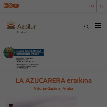
EU
ES
LA AZUCARERA eraikina
Vitoria-Gasteiz, Araba