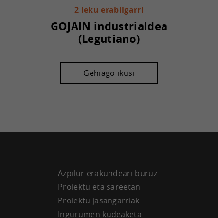
2 leku erabilgarri
GOJAIN industrialdea
(Legutiano)
Gehiago ikusi
Azpilur erakundeari buruz
Proiektu eta sareetan
Proiektu jasangarriak
Ingurumen kudeaketa