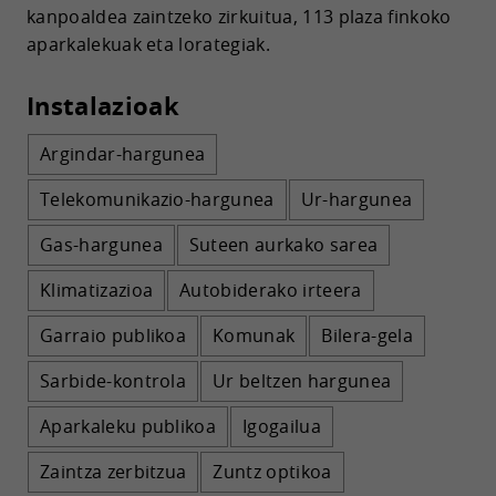
kanpoaldea zaintzeko zirkuitua, 113 plaza finkoko
aparkalekuak eta lorategiak.
Instalazioak
Argindar-hargunea
Telekomunikazio-hargunea
Ur-hargunea
Gas-hargunea
Suteen aurkako sarea
Klimatizazioa
Autobiderako irteera
Garraio publikoa
Komunak
Bilera-gela
Sarbide-kontrola
Ur beltzen hargunea
Aparkaleku publikoa
Igogailua
Zaintza zerbitzua
Zuntz optikoa