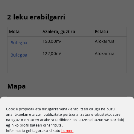
2 leku erabilgarri
Mota
Azalera, guztira
Estatu
153,00m²
Alokairua
Bulegoa
122,00m²
Alokairua
Bulegoa
Mapa
Cookie propioak eta hirugarrenenak erabiltzen ditugu helburu
analitikoekin eta zuri publizitate pertsonalizatua erakusteko, zure
nabigazio-ohituren arabera (adibidez bisitatzen dituzun web orriak)
eginiko profil batean oinarrituta.
Informazio gehiagorako klikatu
hemen
.
Edificio Azucarera Poligono Ali