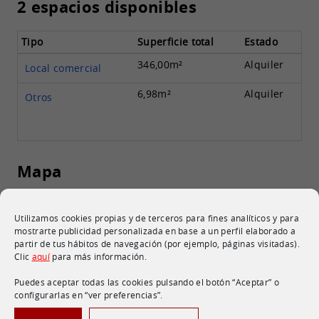
2 espacios disponibles
Tipo
Superficie total
Estado
346,00m²
Alquiler
Local comercial
6,98m²
Alquiler
Otros
Mapa
Utilizamos cookies propias y de terceros para fines analíticos y para
mostrarte publicidad personalizada en base a un perfil elaborado a
partir de tus hábitos de navegación (por ejemplo, páginas visitadas).
Clic
aquí
para más información.
Puedes aceptar todas las cookies pulsando el botón “Aceptar” o
C. Bordalaborda, 6, (20110) Pasaia -
configurarlas en “ver preferencias”.
Gipuzkoa
Ver en Google Maps