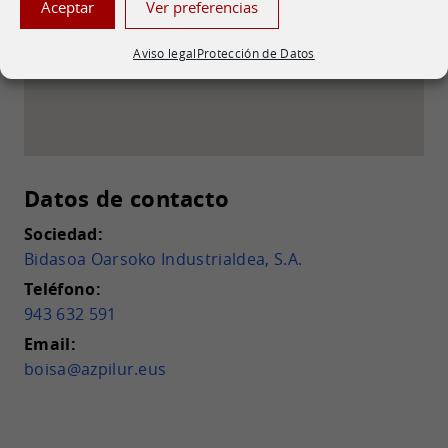
Aceptar
Ver preferencias
Aviso legal
Protección de Datos
Datos de contacto
Sociedad:
Bidasoa Oarsoko Industrialdea, S.A.
Teléfono:
943 632 591
Email:
boisa@azpilur.eus