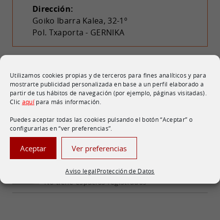
Dirección:
Goiko Ibarra Kalea, 32-1º
Pol. Txaporta - GERNIKA
Certificaciones
Utilizamos cookies propias y de terceros para fines analíticos y para
mostrarte publicidad personalizada en base a un perfil elaborado a
partir de tus hábitos de navegación (por ejemplo, páginas visitadas).
Clic
aquí
para más información.
Puedes aceptar todas las cookies pulsando el botón “Aceptar” o
configurarlas en “ver preferencias”.
Proyectos consolidados
Aceptar
Ver preferencias
Gernika, Bizkaia
Polígono Industrial TXAPORTA
Aviso legal
Protección de Datos
No tiene espacios registrados