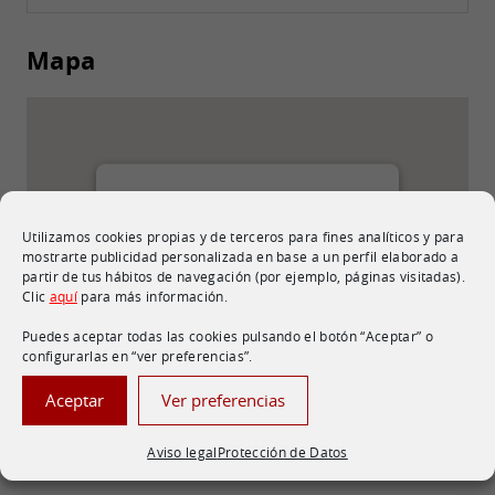
Mapa
Basabe Pol., 7, (20550) Aretxabaleta -
Utilizamos cookies propias y de terceros para fines analíticos y para
Gipuzkoa
mostrarte publicidad personalizada en base a un perfil elaborado a
Ver en Google Maps
partir de tus hábitos de navegación (por ejemplo, páginas visitadas).
Clic
aquí
para más información.
Puedes aceptar todas las cookies pulsando el botón “Aceptar” o
configurarlas en “ver preferencias”.
Aceptar
Ver preferencias
Aviso legal
Protección de Datos