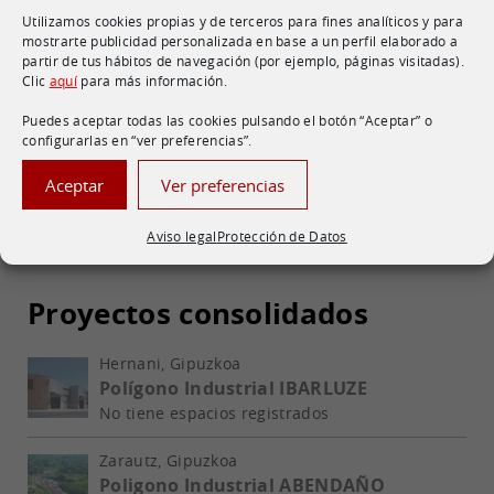
Utilizamos cookies propias y de terceros para fines analíticos y para
Zarautz, Gipuzkoa
mostrarte publicidad personalizada en base a un perfil elaborado a
Polígono Industrial ERROTABERRI –
partir de tus hábitos de navegación (por ejemplo, páginas visitadas).
Zarautz
Clic
aquí
para más información.
7 espacios disponibles
Puedes aceptar todas las cookies pulsando el botón “Aceptar” o
configurarlas en “ver preferencias”.
Donostia - San Sebastian, Gipuzkoa
Parque Empresarial ZUATZU
Aceptar
Ver preferencias
7 espacios disponibles
Aviso legal
Protección de Datos
Proyectos consolidados
Hernani, Gipuzkoa
Polígono Industrial IBARLUZE
No tiene espacios registrados
Zarautz, Gipuzkoa
Poligono Industrial ABENDAÑO