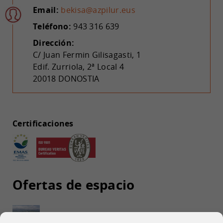
Email:
bekisa@azpilur.eus
Teléfono:
943 316 639
Dirección:
C/ Juan Fermin Gilisagasti, 1
Edif. Zurriola, 2ª Local 4
20018 DONOSTIA
Certificaciones
Ofertas de espacio