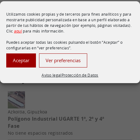
Legazpi, Gipuzkoa
Polígono Industrial AREA 58
Utilizamos cookies propias y de terceros para fines analíticos y para
mostrarte publicidad personalizada en base a un perfil elaborado a
1 espacio disponible
partir de tus hábitos de navegación (por ejemplo, páginas visitadas).
Clic
aquí
para más información.
Azkoitia, Gipuzkoa
Polígono Industrial UGARTE
Puedes aceptar todas las cookies pulsando el botón “Aceptar” o
47 espacios disponibles
configurarlas en “ver preferencias”.
Aceptar
Ver preferencias
Aviso legal
Protección de Datos
Proyectos consolidados
Azkoitia, Gipuzkoa
Polígono Industrial UGARTE 1ª, 2ª y 4ª
Fase
No tiene espacios registrados