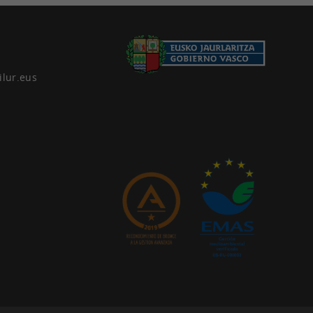
ilur.eus