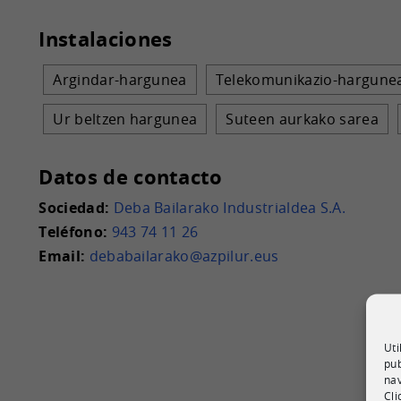
Instalaciones
Argindar-hargunea
Telekomunikazio-hargune
Ur beltzen hargunea
Suteen aurkako sarea
Datos de contacto
Sociedad:
Deba Bailarako Industrialdea S.A.
Teléfono:
943 74 11 26
Email:
debabailarako@azpilur.eus
Uti
pub
nav
Cli