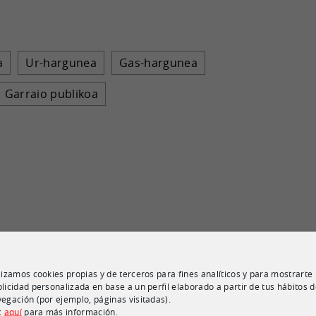
a
Ur-hargunea
Gas-hargunea
Garraio publikoa
lizamos cookies propias y de terceros para fines analíticos y para mostrarte
licidad personalizada en base a un perfil elaborado a partir de tus hábitos 
egación (por ejemplo, páginas visitadas).
c
aquí
para más información.