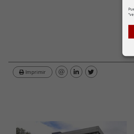
Pue
“ve
Imprimir