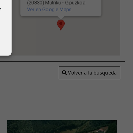
(20830) Mutriku - Gipuzkoa
n
Ver en Google Maps
Volver a la busqueda