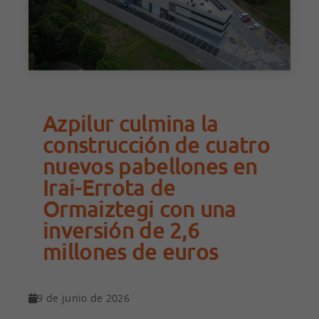
Azpilur culmina la
construcción de cuatro
nuevos pabellones en
Irai-Errota de
Ormaiztegi con una
inversión de 2,6
millones de euros
9 de junio de 2026