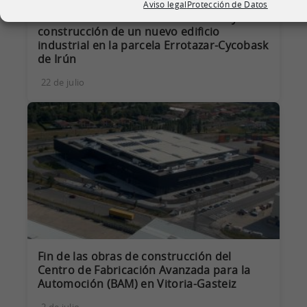
Aviso legal
Protección de Datos
Arrancan las obras de urbanización y
construcción de un nuevo edificio
industrial en la parcela Errotazar-Cycobask
de Irún
22 de julio
Fin de las obras de construcción del
Centro de Fabricación Avanzada para la
Automoción (BAM) en Vitoria-Gasteiz
2 de julio