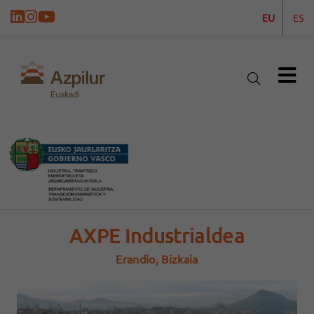
EU
ES
AXPE Industrialdea
Erandio, Bizkaia