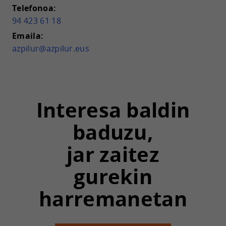
Telefonoa:
94 423 61 18
Emaila:
azpilur@azpilur.eus
Interesa baldin
baduzu,
jar zaitez
gurekin
harremanetan