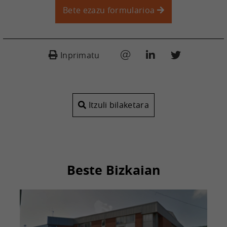
Bete ezazu formularioa
Inprimatu
Itzuli bilaketara
Beste Bizkaian