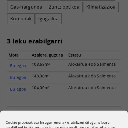
Gas-hargunea
Zuntz optikoa
Klimatizazioa
Komunak
Igogailua
3 leku erabilgarri
Mota
Azalera, guztira
Estatu
108,69m²
Alokairua edo Salmenta
Bulegoa
148,00m²
Alokairua edo Salmenta
Bulegoa
104,00m²
Alokairua edo Salmenta
Bulegoa
Mapa
Cookie propioak eta hirugarrenenak erabiltzen ditugu helburu
analitikoekin eta zuri publizitate pertsonalizatua erakusteko, zure