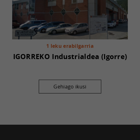
1 leku erabilgarria
IGORREKO Industrialdea (Igorre)
Gehiago ikusi