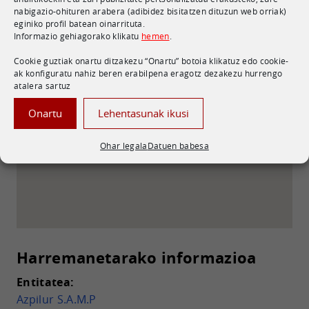
nabigazio-ohituren arabera (adibidez bisitatzen dituzun web orriak)
eginiko profil batean oinarrituta.
Informazio gehiagorako klikatu
hemen
.
Cookie guztiak onartu ditzakezu “Onartu” botoia klikatuz edo cookie-
ak konfiguratu nahiz beren erabilpena eragotz dezakezu hurrengo
atalera sartuz
Polígono Industrial Axpe, (48950)
Erandio - Bizkaia
Mapa ikusi Googlen
Onartu
Lehentasunak ikusi
Ohar legala
Datuen babesa
Harremanetarako informazioa
Entitatea:
Azpilur S.A.M.P