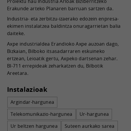
Proiektu hau Industria Arloak Biziberritzeko
Erakunde arteko Planaren barruan sartzen da.
Industria- eta zerbitzu-izaerako edozein enpresa-
ekimen instalatzea baldintza onuragarrietan balia
daiteke.
Axpe industrialdea Erandioko Axpe auzoan dago,
Bizkaian, Bilboko itsasadarraren eskuineko
ertzean, Leioatik gertu, Axpeko dartsenan zehar.
BI-711 errepideak zeharkatzen du, Bilbotik
Areetara.
Instalazioak
Argindar-hargunea
Telekomunikazio-hargunea
Ur-hargunea
Ur beltzen hargunea
Suteen aurkako sarea