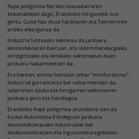
Axpe poligonoa Nerbioi itsasadarraren
eskuinaldean dago, Erandioko hirigunetik oso
gertu. Gune hau Asua haranaren eta Txorierriren
arteko elkargunea da.
Industria funtsezko sektorea da jarduera
ekonomikoaren barruan, eta siderometalurgiako,
ontzigintzako eta kimikako sektoreetan duen
jarduera nabarmentzen da.
Era berean, eremu honetan zehar “minifundismo”
industrial garrantzitsu bat nabarmentzen da,
tailerretan itzulia eta hirugarren sektorearen
jarduera gero eta handiagoa.
Erandioko Axpe poligonoa aitzindaria izan da
Euskal Autonomia Erkidegoan jarduera
ekonomikoetarako industrialde bat
deskontaminatzen eta ingurumena egokitzen.