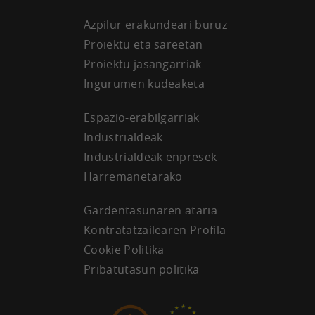
Azpilur erakundeari buruz
Proiektu eta sareetan
Proiektu jasangarriak
Ingurumen kudeaketa
Espazio-erabilgarriak
Industrialdeak
Industrialdeak enpresek
Harremanetarako
Gardentasunaren ataria
Kontratatzailearen Profila
Cookie Politika
Pribatutasun politika