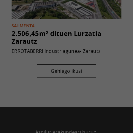
SALMENTA
2.506,45m² dituen Lurzatia
Zarautz
ERROTABERRI Industriagunea- Zarautz
Gehiago ikusi
Azpilur erakundeari buruz