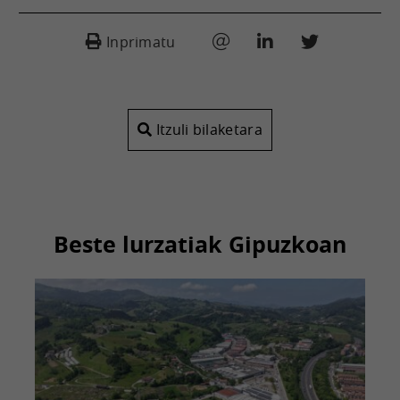
Inprimatu
Itzuli bilaketara
Beste lurzatiak Gipuzkoan