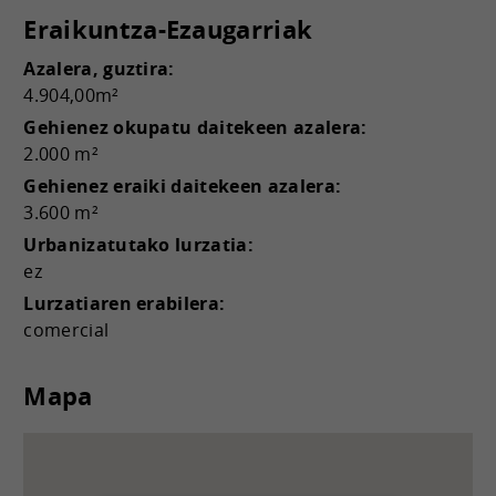
Eraikuntza-Ezaugarriak
Azalera, guztira:
4.904,00m²
Gehienez okupatu daitekeen azalera:
2.000 m²
Gehienez eraiki daitekeen azalera:
3.600 m²
Urbanizatutako lurzatia:
ez
Lurzatiaren erabilera:
comercial
Mapa