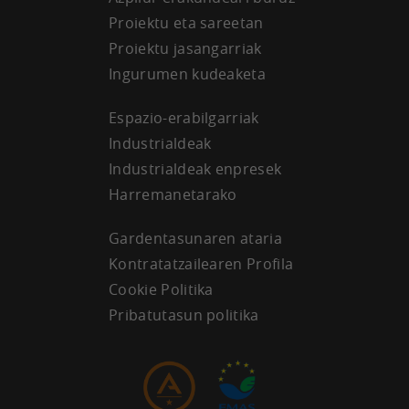
Proiektu eta sareetan
Proiektu jasangarriak
Ingurumen kudeaketa
Espazio-erabilgarriak
Industrialdeak
Industrialdeak enpresek
Harremanetarako
Gardentasunaren ataria
Kontratatzailearen Profila
Cookie Politika
Pribatutasun politika