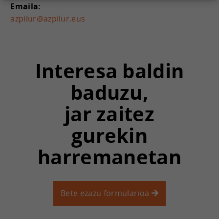
Emaila:
azpilur@azpilur.eus
Interesa baldin
baduzu,
jar zaitez
gurekin
harremanetan
Bete ezazu formularioa