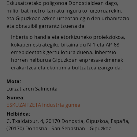
Eskusaitzetako poligonoa Donostialdean dago,
milioi bat metro karratu inguruko lurzoruarekin,
eta Gipuzkoan azken urteotan egin den urbanizazio
eta obra zibil garrantzitsuena da.
Inbertsio handia eta etorkizuneko proiekziokoa,
kokapen estrategiko bikaina du N-1 eta AP-68
errepideetatik gertu lotura duena. Inbertsio
horren helburua Gipuzkoan enpresa-ekimenak
erakartzea eta ekonomia bultzatzea izango da.
Mota:
Lurzatiaren Salmenta
Gunea:
ESKUZAITZETA industria gunea
Helbidea:
C. Txaldatxur, 4, 20170 Donostia, Gipuzkoa, España,
(20170) Donostia - San Sebastian - Gipuzkoa