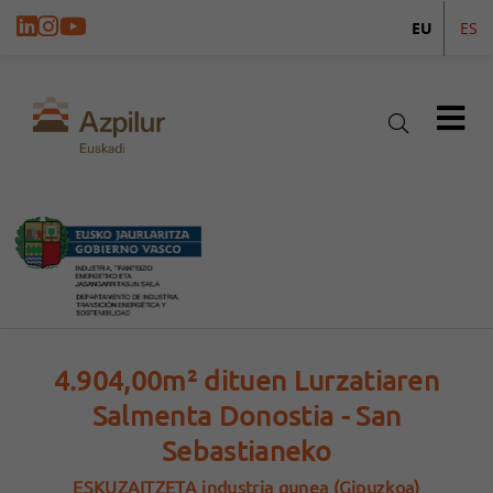
EU
ES
4.904,00m² dituen Lurzatiaren
Salmenta Donostia - San
Sebastianeko
ESKUZAITZETA industria gunea (Gipuzkoa)