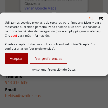
Gipuzkoa
Ver en Google Maps
EU
ES
Utilizamos cookies propias y de terceros para fines analíticos y para
mostrarte publicidad personalizada en base a un perfil elaborado a
partir de tus hábitos de navegación (por ejemplo, páginas visitadas).
Clic
aquí
para más información.
Puedes aceptar todas las cookies pulsando el botón “Aceptar” o
configurarlas en “ver preferencias”.
Datos de contacto
Aceptar
Ver preferencias
Sociedad:
Beterri-Kostako Industrialdea, S. A.
Aviso legal
Protección de Datos
Teléfono:
943 316 639
Email:
bekisa@azpilur.eus