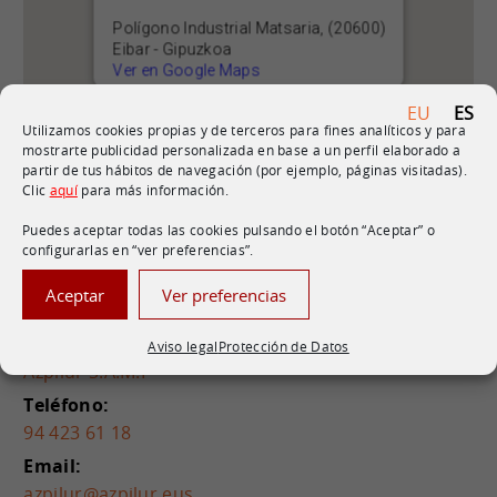
Polígono Industrial Matsaria, (20600)
Eibar - Gipuzkoa
Ver en Google Maps
EU
ES
Utilizamos cookies propias y de terceros para fines analíticos y para
mostrarte publicidad personalizada en base a un perfil elaborado a
partir de tus hábitos de navegación (por ejemplo, páginas visitadas).
Clic
aquí
para más información.
Puedes aceptar todas las cookies pulsando el botón “Aceptar” o
configurarlas en “ver preferencias”.
Aceptar
Ver preferencias
Datos de contacto
Sociedad:
Aviso legal
Protección de Datos
Azpilur S.A.M.P
Teléfono:
94 423 61 18
Email:
azpilur@azpilur.eus